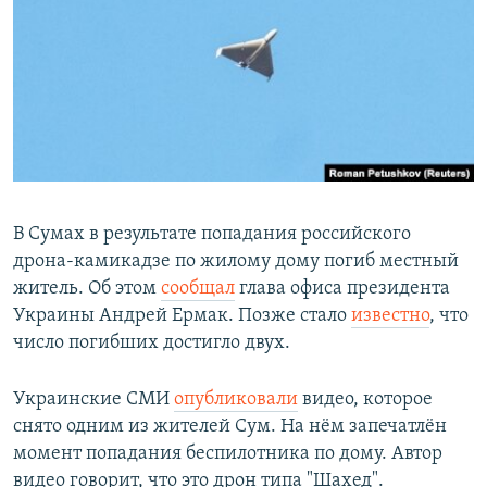
РАСПИСАНИЕ ВЕЩАНИЯ
ПОДПИШИТЕСЬ НА РАССЫЛКУ
СОЦИАЛЬНЫЕ СЕТИ
В Сумах в результате попадания российского
дрона-камикадзе по жилому дому погиб местный
Все сайты РСЕ/РС
житель. Об этом
сообщал
глава офиса президента
Украины Андрей Ермак. Позже стало
известно
, что
число погибших достигло двух.
Украинские СМИ
опубликовали
видео, которое
снято одним из жителей Сум. На нём запечатлён
момент попадания беспилотника по дому. Автор
видео говорит, что это дрон типа "Шахед".