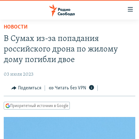
Ссылки
для
упрощенного
НОВОСТИ
ПРОГРАММЫ
доступа
В Сумах из-за попадания
ПОДКАСТЫ
Вернуться
российского дрона по жилому
к
АВТОРСКИЕ ПРОЕКТЫ
дому погибли двое
основному
ЦИТАТЫ СВОБОДЫ
содержанию
03 июля 2023
Вернутся
МНЕНИЯ
к
Поделиться
Читать без VPN
КУЛЬТУРА
главной
навигации
IDEL.РЕАЛИИ
Приоритетный источник в Google
Вернутся
КАВКАЗ.РЕАЛИИ
к
СЕВЕР.РЕАЛИИ
поиску
СИБИРЬ.РЕАЛИИ