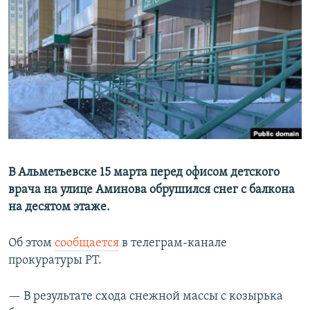
РАСПИСАНИЕ ВЕЩАНИЯ
ПОДПИШИТЕСЬ НА РАССЫЛКУ
СОЦИАЛЬНЫЕ СЕТИ
Все сайты РСЕ/РС
В Альметьевске 15 марта перед офисом детского
врача на улице Аминова обрушился снег с балкона
на десятом этаже.
Об этом
сообщается
в телеграм-канале
прокуратуры РТ.
— В результате схода снежной массы с козырька