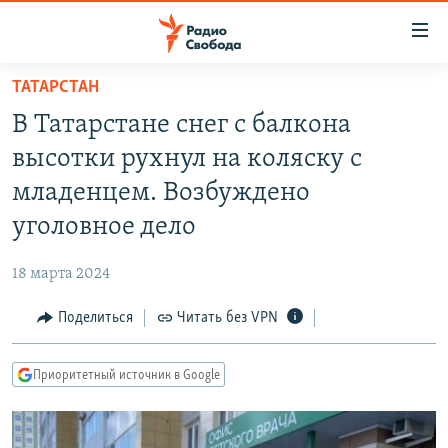
Ссылки
для
упрощенного
ТАТАРСТАН
ПРОГРАММЫ
доступа
В Татарстане снег с балкона
ПОДКАСТЫ
Вернуться
высотки рухнул на коляску с
к
АВТОРСКИЕ ПРОЕКТЫ
младенцем. Возбуждено
основному
ЦИТАТЫ СВОБОДЫ
содержанию
уголовное дело
Вернутся
МНЕНИЯ
к
18 марта 2024
КУЛЬТУРА
главной
Поделиться
Читать без VPN
навигации
IDEL.РЕАЛИИ
Вернутся
КАВКАЗ.РЕАЛИИ
к
Приоритетный источник в Google
СЕВЕР.РЕАЛИИ
поиску
СИБИРЬ.РЕАЛИИ