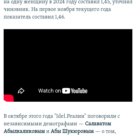
на одну женщину в 2024 году составил 1,45, уточнил
чиновник. На первое ноября текущего года
показатель составил 1,46.
В октябре этого года "Idel.Реалии" поговорили с
независимыми демографами —
Салаватом
Абылкаликовым
и
Абы Шукюровым
— о том,