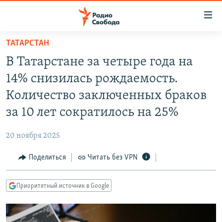
Ссылки
для
упрощенного
ТАТАРСТАН
ПРОГРАММЫ
доступа
В Татарстане за четыре года на
ПОДКАСТЫ
Вернуться
14% снизилась рождаемость.
к
АВТОРСКИЕ ПРОЕКТЫ
Количество заключенных браков
основному
ЦИТАТЫ СВОБОДЫ
содержанию
за 10 лет сократилось на 25%
Вернутся
МНЕНИЯ
к
20 ноября 2025
КУЛЬТУРА
главной
Поделиться
Читать без VPN
навигации
IDEL.РЕАЛИИ
Вернутся
КАВКАЗ.РЕАЛИИ
к
Приоритетный источник в Google
СЕВЕР.РЕАЛИИ
поиску
СИБИРЬ.РЕАЛИИ