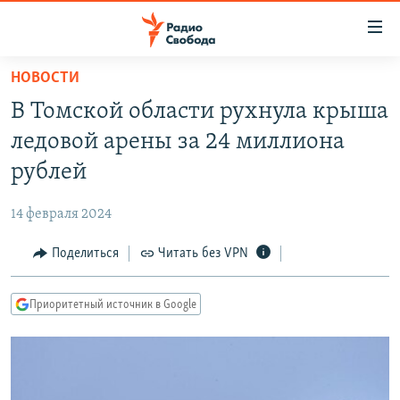
Ссылки
для
упрощенного
НОВОСТИ
ПРОГРАММЫ
доступа
В Томской области рухнула крыша
ПОДКАСТЫ
Вернуться
ледовой арены за 24 миллиона
к
АВТОРСКИЕ ПРОЕКТЫ
рублей
основному
ЦИТАТЫ СВОБОДЫ
содержанию
14 февраля 2024
Вернутся
МНЕНИЯ
к
Поделиться
Читать без VPN
КУЛЬТУРА
главной
навигации
IDEL.РЕАЛИИ
Приоритетный источник в Google
Вернутся
КАВКАЗ.РЕАЛИИ
к
СЕВЕР.РЕАЛИИ
поиску
СИБИРЬ.РЕАЛИИ