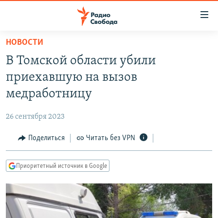
Ссылки
для
упрощенного
НОВОСТИ
ПРОГРАММЫ
доступа
В Томской области убили
ПОДКАСТЫ
Вернуться
приехавшую на вызов
к
АВТОРСКИЕ ПРОЕКТЫ
медработницу
основному
ЦИТАТЫ СВОБОДЫ
содержанию
26 сентября 2023
Вернутся
МНЕНИЯ
к
Поделиться
Читать без VPN
КУЛЬТУРА
главной
навигации
IDEL.РЕАЛИИ
Приоритетный источник в Google
Вернутся
КАВКАЗ.РЕАЛИИ
к
СЕВЕР.РЕАЛИИ
поиску
СИБИРЬ.РЕАЛИИ