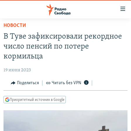
Ссылки
для
упрощенного
НОВОСТИ
ПРОГРАММЫ
доступа
В Туве зафиксировали рекордное
ПОДКАСТЫ
Вернуться
число пенсий по потере
к
АВТОРСКИЕ ПРОЕКТЫ
кормильца
основному
ЦИТАТЫ СВОБОДЫ
содержанию
19 июня 2023
Вернутся
МНЕНИЯ
к
Поделиться
Читать без VPN
КУЛЬТУРА
главной
навигации
IDEL.РЕАЛИИ
Приоритетный источник в Google
Вернутся
КАВКАЗ.РЕАЛИИ
к
СЕВЕР.РЕАЛИИ
поиску
СИБИРЬ.РЕАЛИИ