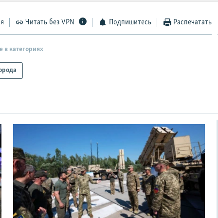
ся
Читать без VPN
Подпишитесь
Распечатать
е в категориях
орода