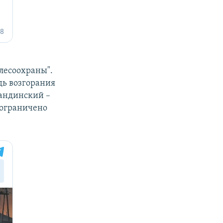
лесоохраны".
дь возгорания
гандинский –
 ограничено