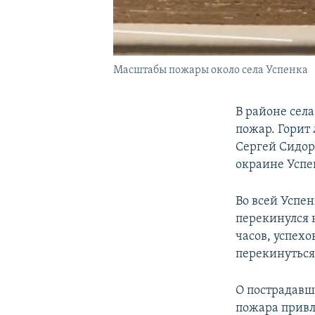
Масштабы пожары около села Успенка
В районе сел
пожар. Горит
Сергей Сидор
окраине Успе
Во всей Успен
перекинулся 
часов, успехо
перекинуться 
О пострадавш
пожара привле