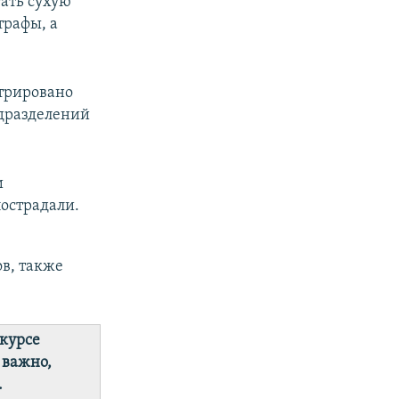
ать сухую
трафы, а
трировано
одразделений
и
пострадали.
ов, также
 курсе
 важно,
.