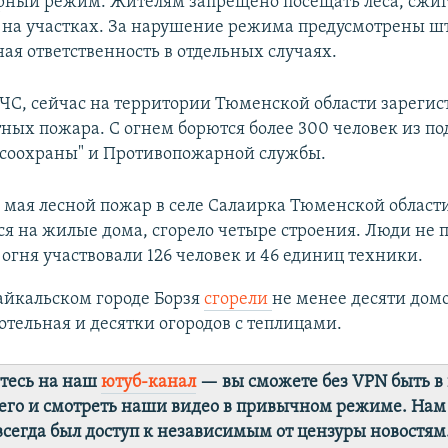
ный режим. Жителям запрещено посещать леса, сжиг
р на участках. За нарушение режима предусмотрены ш
ая ответственность в отдельных случаях.
С, сейчас на территории Тюменской области зарегис
ных пожара. С огнем борются более 300 человек из п
соохраны" и Противопожарной службы.
4 мая лесной пожар в селе Салаирка Тюменской област
я на жилые дома, сгорело четыре строения. Люди не 
огня участвовали 126 человек и 46 единиц техники.
байкальском городе Борзя
сгорели
не менее десяти дом
отельная и десятки огородов с теплицами.
тесь на наш
ютуб-канал
— вы сможете без VPN быть в
го и смотреть наши видео в привычном режиме. Нам
 всегда был доступ к независимым от цензуры новостям