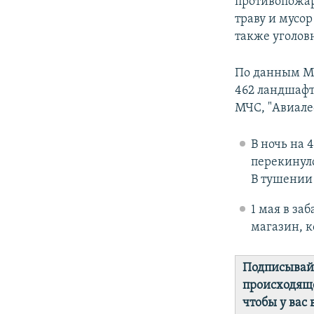
противопожар
траву и мусо
также уголовн
По данным МЧ
462 ландшафт
МЧС, "Авиале
В ночь на 
перекинулс
В тушении 
1 мая в за
магазин, к
Подписывай
происходяще
чтобы у вас