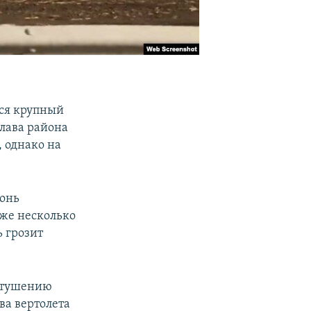
лся крупный
лава района
 однако на
гонь
уже несколько
ь грозит
К тушению
ва вертолета