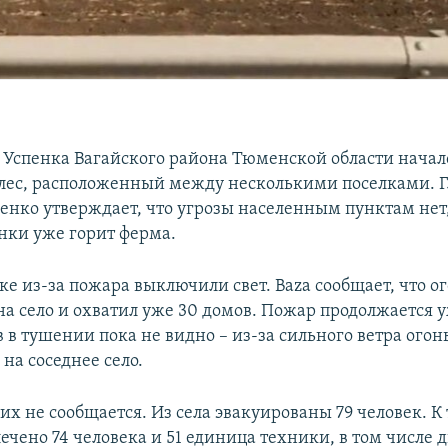
а Успенка Вагайского района Тюменской области нача
 лес, расположенный между несколькими поселками. Г
енко утверждает, что угрозы населенным пунктам нет,
нки уже горит ферма.
ке из-за пожара выключили свет. Baza сообщает, что о
на село и охватил уже 30 домов. Пожар продолжается 
в в тушении пока не видно – из-за сильного ветра огон
на соседнее село.
их не сообщается. Из села эвакуированы 79 человек. 
чено 74 человека и 51 единица техники, в том числе д