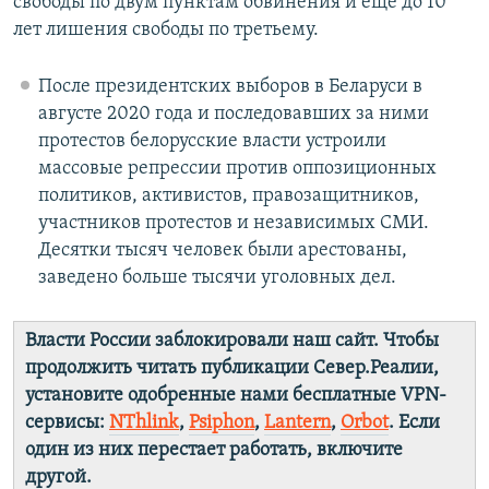
свободы по двум пунктам обвинения и еще до 10
лет лишения свободы по третьему.
После президентских выборов в Беларуси в
августе 2020 года и последовавших за ними
протестов белорусские власти устроили
массовые репрессии против оппозиционных
политиков, активистов, правозащитников,
участников протестов и независимых СМИ.
Десятки тысяч человек были арестованы,
заведено больше тысячи уголовных дел.
Власти России заблокировали наш сайт. Чтобы
продолжить читать публикации Север.Реалии,
установите одобренные нами бесплатные VPN-
сервисы:
NThlink
,
Psiphon
,
Lantern
,
Orbot
. Если
один из них перестает работать, включите
другой.