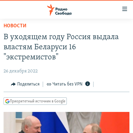
Ссылки
для
упрощенного
НОВОСТИ
ПРОГРАММЫ
доступа
В уходящем году Россия выдала
ПОДКАСТЫ
Вернуться
властям Беларуси 16
к
АВТОРСКИЕ ПРОЕКТЫ
"экстремистов"
основному
ЦИТАТЫ СВОБОДЫ
содержанию
26 декабря 2022
Вернутся
МНЕНИЯ
к
Поделиться
Читать без VPN
КУЛЬТУРА
главной
навигации
IDEL.РЕАЛИИ
Приоритетный источник в Google
Вернутся
КАВКАЗ.РЕАЛИИ
к
СЕВЕР.РЕАЛИИ
поиску
СИБИРЬ.РЕАЛИИ