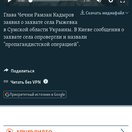
0:00
2:00
РАСПИСАНИЕ ВЕЩАНИЯ
240p
Скачать медиафайл
Глава Чечни Рамзан Кадыров
ПОДПИШИТЕСЬ НА РАССЫЛКУ
360p
заявил о захвате села Рыжевка
в Сумской области Украины. В Киеве сообщения о
480p
СОЦИАЛЬНЫЕ СЕТИ
Auto
240p
360p
480p
захвате села опровергли и назвали
720p
"пропагандистской операцией".
720p
1080p
1080p
Поделиться
Все сайты РСЕ/РС
Читать без VPN
Приоритетный источник в Google