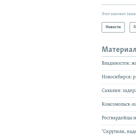
Этот контент такж
Новости
Г
Материал
Владивосток: ж
Новосибирск: р
Сахалин: заде
Комсомольск-на
Росгвардейцы и
"Скрутили, над