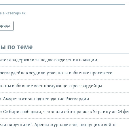
е в категориях
орода
ы по теме
ителя задержали за поджог отделения полиции
осгвардейцев осудили условно за избиение прохожего
ржаны избившие военнослужащего росгвардейцы
-Амуре: житель поджег здание Росгвардии
з Сибири сообщили, что знали об отправке в Украину до 24 фе
ели наручники". Аресты журналистов, пишущих о войне