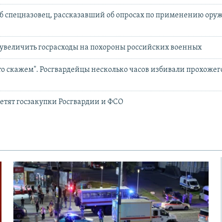
б спецназовец, рассказавший об опросах по применению ору
увеличить госрасходы на похороны российских военных
о скажем". Росгвардейцы несколько часов избивали прохожег
ретят госзакупки Росгвардии и ФСО