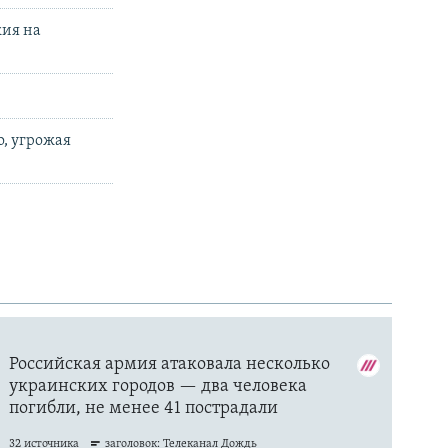
жия на
о, угрожая