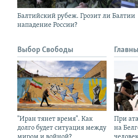
Балтийский рубеж. Грозит ли Балтии
нападение России?
Выбор Свободы
Главны
"Иран тянет время". Как
При ат
долго будет ситуация между
на Белг
миром и войной?
челове