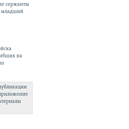
ие сержанты
и младший
ойска
гибших на
по
 публикации
 приложение
материалы