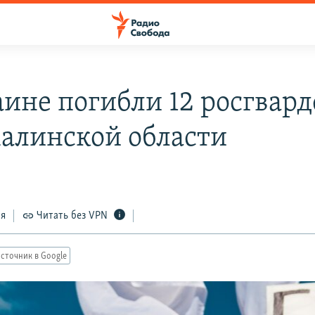
аине погибли 12 росгвар
халинской области
ся
Читать без VPN
сточник в Google