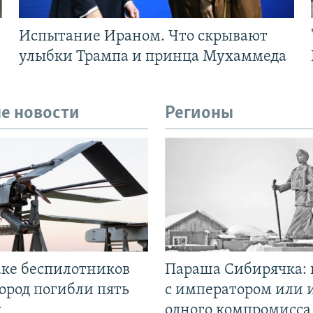
Испытание Ираном. Что скрывают
улыбки Трампа и принца Мухаммеда
е новости
Регионы
аке беспилотников
Параша Сибирячка: 
ород погибли пять
с императором или 
к
одного компромисса