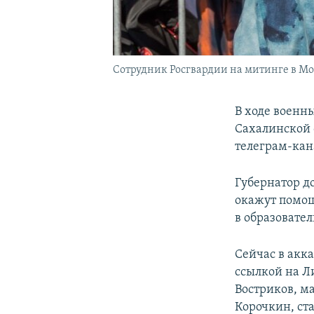
Сотрудник Росгвардии на митинге в Мо
В ходе военн
Сахалинской 
телеграм-кан
Губернатор до
окажут помощ
в образовате
Сейчас в акк
ссылкой на Л
Востриков, м
Корочкин, ст