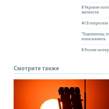
В Украине поги
митингах
ФСБ попросила 
"Подпишешь, чт
изнасиловать
В России засек
Смотрите также