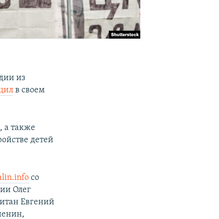
дии из
щил
в своем
, а также
ойстве детей
lin.info
со
ии Олег
итан Евгений
шенин,