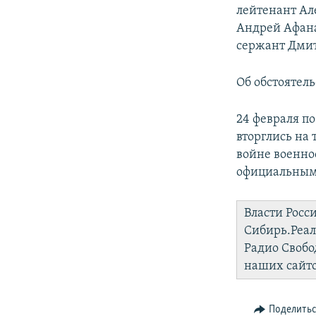
лейтенант Ал
Андрей Афана
сержант Дмит
Об обстоятел
24 февраля п
вторглись на
войне военно
официальным
Власти Росс
Сибирь.Реа
Радио Свобо
наших сайто
Поделить