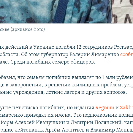
скве (архивное фото)
ых действий в Украине погибли 12 сотрудников Росгвар
области. Об этом губернатор Валерий Лимаренко
сооб
але. Среди погибших семеро офицеров.
бавил, что семьям погибших выплатят по 1 млн рублей
ь в захоронении, в решении жилищных проблем, устр
льные учреждения, летние лагеря и других вопросов.
аунте нет списка погибших, но издания
Regnum
и
Sakha
имаренко приводят их имена. Это подполковник полиц
айоры Алексей Иванушкин и Дмитрий Полянский, кап
аршие лейтенанты Артём Акантьев и Владимир Мень