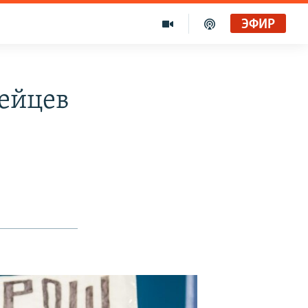
ЭФИР
дейцев