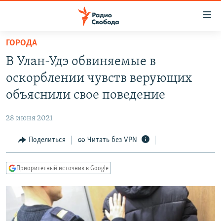
Ссылки
для
упрощенного
ГОРОДА
ПРОГРАММЫ
доступа
В Улан-Удэ обвиняемые в
ПОДКАСТЫ
Вернуться
оскорблении чувств верующих
к
АВТОРСКИЕ ПРОЕКТЫ
объяснили свое поведение
основному
ЦИТАТЫ СВОБОДЫ
содержанию
28 июня 2021
Вернутся
МНЕНИЯ
к
Поделиться
Читать без VPN
КУЛЬТУРА
главной
навигации
IDEL.РЕАЛИИ
Приоритетный источник в Google
Вернутся
КАВКАЗ.РЕАЛИИ
к
СЕВЕР.РЕАЛИИ
поиску
СИБИРЬ.РЕАЛИИ