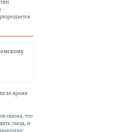
итин
 –
 разрешается
Земскому
ли во время
в сказал, что
ить съезд, и
 нарушают