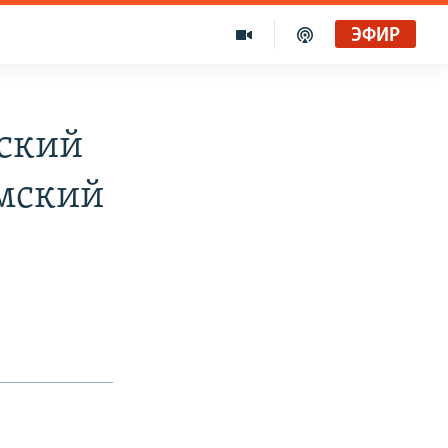
ЭФИР
ский
емский