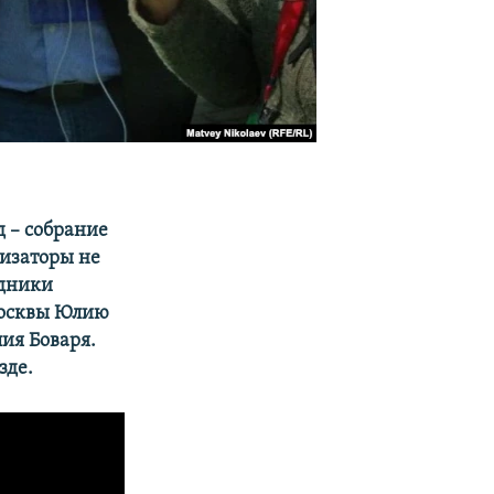
 – собрание
низаторы не
удники
Москвы Юлию
ия Боваря.
зде.