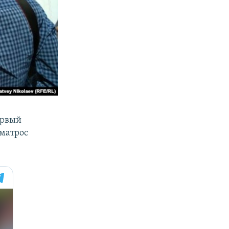
ервый
 матрос