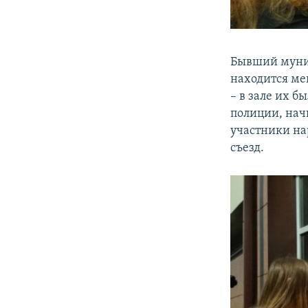
Бывший муниц
находится мен
– в зале их б
полиции, нач
участники на
съезд.