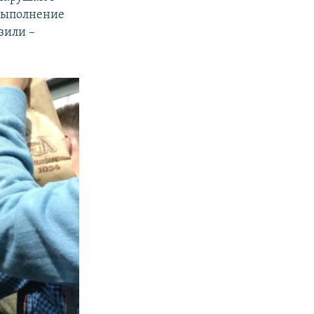
евыполнение
зили –