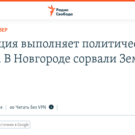
ВЕР
ция выполняет политиче
". В Новгороде сорвали З
ся
Читать без VPN
сточник в Google