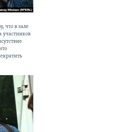
 что в зале
та участников
исутствие
что
рекратить