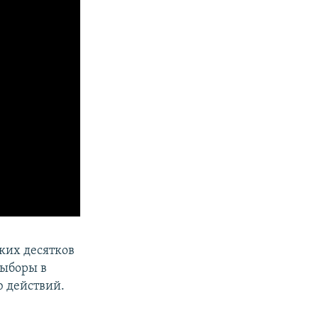
ких десятков
выборы в
ю действий.