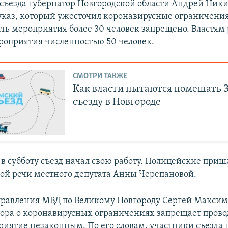
о съезда губернатор Новгородской области Андрей Ник
указ, который ужесточил коронавирусные ограничения
ть мероприятия более 30 человек запрещено. Властям
роприятия численностью 50 человек.
СМОТРИ ТАКЖЕ
Как власти пытаются помешать 
съезду в Новгороде
 в субботу съезд начал свою работу. Полицейские приш
ой речи местного депутата Анны Черепановой.
равления МВД по Великому Новгороду Сергей Максимо
тора о коронавирусных ограничениях запрещает провод
риятие незаконным. По его словам, участники съезда