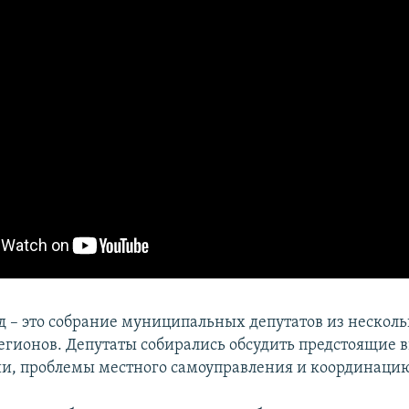
д – это собрание муниципальных депутатов из несколь
егионов. Депутаты собирались обсудить предстоящие 
ии, проблемы местного самоуправления и координаци