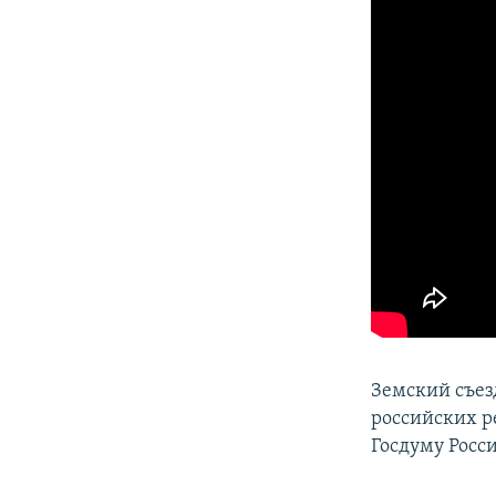
Земский съез
российских р
Госдуму Росс