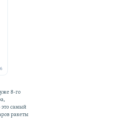
 уже 8-го
а,
― это самый
аров ракеты