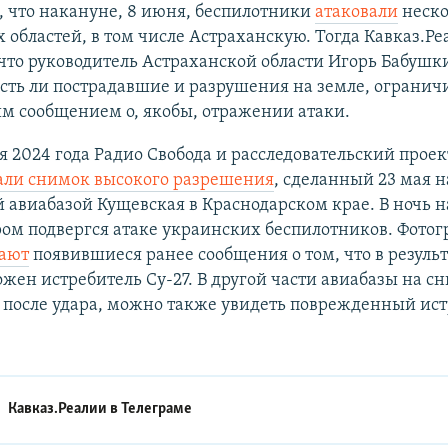
 что накануне, 8 июня, беспилотники
атаковали
неско
 областей, в том числе Астраханскую. Тогда Кавказ.Ре
что руководитель Астраханской области Игорь Бабуш
есть ли пострадавшие и разрушения на земле, ограни
м сообщением о, якобы, отражении атаки.
я 2024 года Радио Свобода и расследовательский прое
али снимок высокого разрешения
, сделанный 23 мая н
 авиабазой Кущевская в Краснодарском крае. В ночь н
ром подвергся атаке украинских беспилотников. Фото
ают
появившиеся ранее сообщения о том, что в результ
жен истребитель Су-27. В другой части авиабазы на с
 после удара, можно также увидеть поврежденный ист
Кавказ.Реалии в
Телеграме