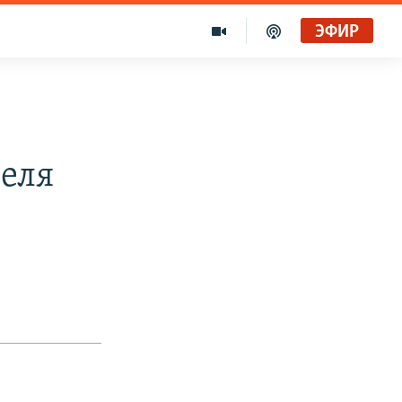
ЭФИР
еля