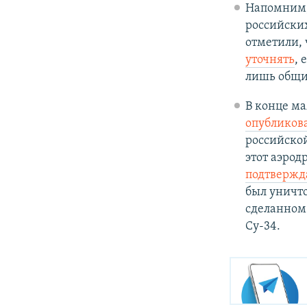
Напомним,
российских
отметили, 
уточнять
, 
лишь общи
В конце ма
опубликов
российской
этот аэрод
подтвержд
был уничто
сделанном
Су-34.