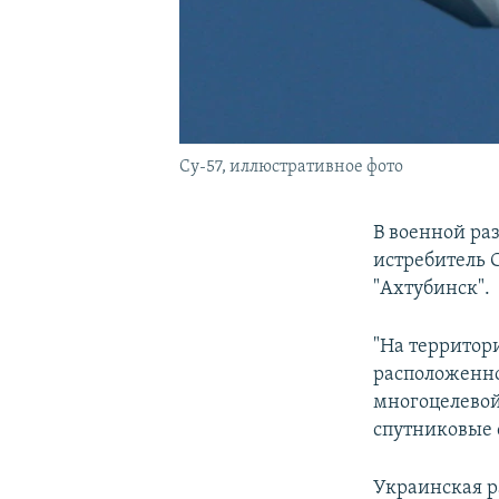
Су-57, иллюстративное фото
В военной ра
истребитель 
"Ахтубинск".
"На территор
расположенно
многоцелевой 
спутниковые 
Украинская р