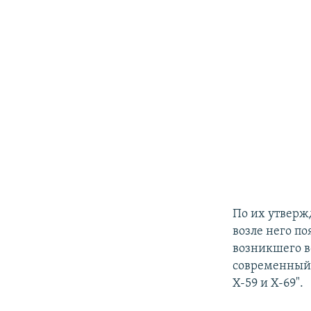
По их утвержд
возле него п
возникшего в
современный 
Х-59 и Х-69".