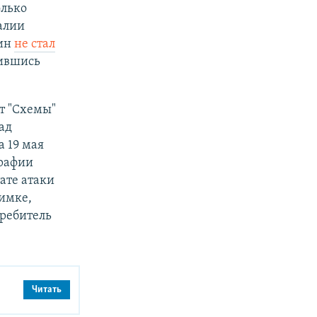
лько
алии
кин
не стал
чившись
кт "Схемы"
ад
а 19 мая
графии
ате атаки
нимке,
ребитель
Читать