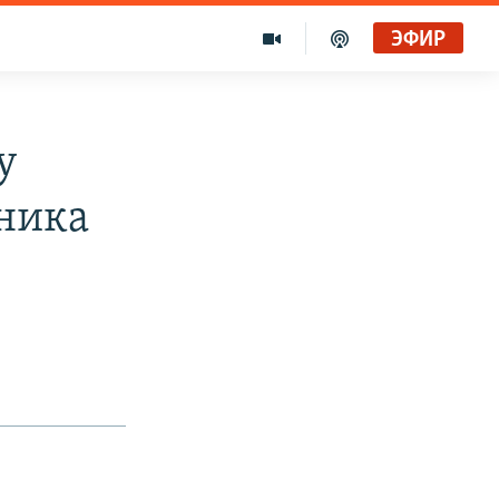
ЭФИР
у
ника