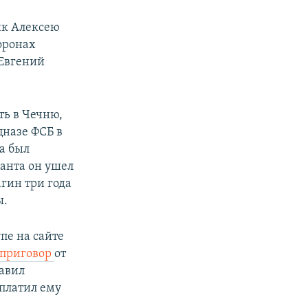
ик Алексею
оронах
 Евгений
ть в Чечню,
цназе ФСБ в
а был
анта он ушел
агин три года
ы.
пе на сайте
приговор
от
тавил
аплатил ему
–