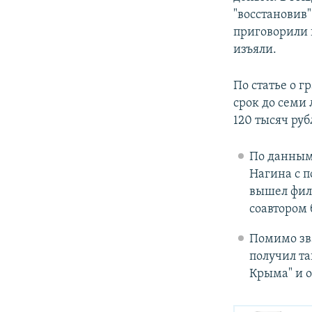
"восстановив
приговорили 
изъяли.
По статье о г
срок до семи 
120 тысяч руб
По данным 
Нагина с п
вышел филь
соавтором
Помимо зва
получил та
Крыма" и 