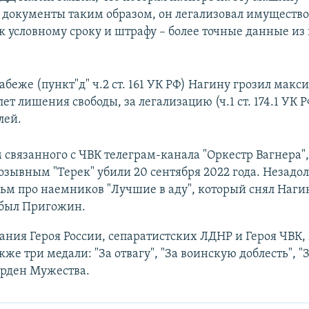
" документы таким образом, он легализовал имущество
к условному сроку и штрафу – более точные данные из
рабеже (пункт"д" ч.2 ст. 161 УК РФ) Нагину грозил мак
лет лишения свободы, за легализацию (ч.1 ст. 174.1 УК 
лей.
связанного с ЧВК телеграм-канала "Оркестр Вагнера",
озывным "Терек" убили 20 сентября 2022 года. Незадол
м про наемников "Лучшие в аду", который снял Нагин
 был Пригожин.
ния Героя России, сепаратистских ЛДНР и Героя ЧВК,
кже три медали: "За отвагу", "За воинскую доблесть", "
орден Мужества.