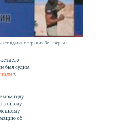
Фото: администрация Волгограда.
-летнего
ый был судим
бщили
в
дьмом году
а в школу
вленному
рмацию об