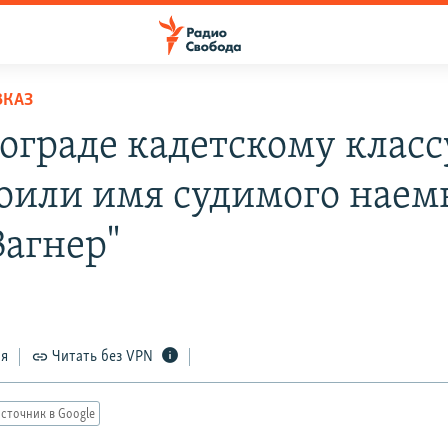
ВКАЗ
гограде кадетскому класс
оили имя судимого наем
Вагнер"
3
ся
Читать без VPN
сточник в Google