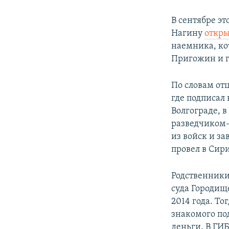
В сентябре э
Нагину
откр
наемника, ко
Пригожин и г
По словам от
где подписал
Волгограде, в
разведчиком-
из войск и за
провел в Сири
Родственники
суда Городищ
2014 года. То
знакомого по
деньги. В ГИБ