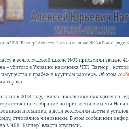
ика ЧВК "Вагнер" Алексея Нагина в школе №93 в Волгограде. 
лассу в волгоградской школе №93 присвоили звание 41
на – убитого в Украине наемника ЧВК "Вагнер", котор
 имущества и грабеж в крупном размере. Об этом
соо
и города.
азован в 2018 году, сейчас школьники находятся на се
 торжественное собрание по присвоению имени Нагин
венники наемника, а дети возложили цветы к устано
енду, отчитались чиновники. В этом сообщении инфо
а в ЧВК "Вагнер" власти опустили.