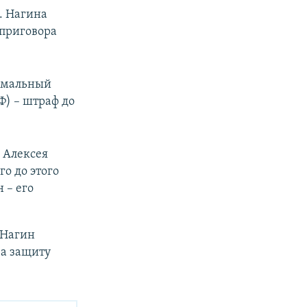
. Нагина
 приговора
симальный
РФ) – штраф до
 Алексея
го до этого
 – его
 Нагин
За защиту