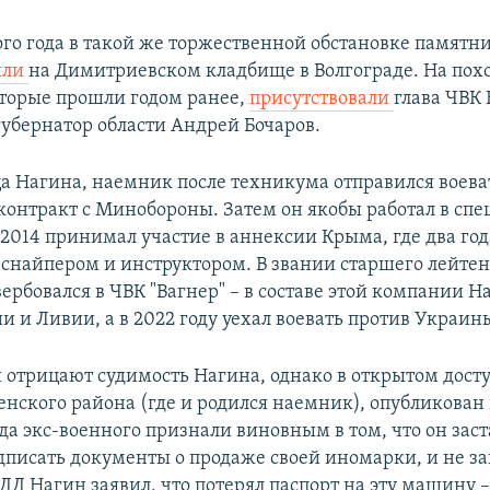
того года в такой же торжественной обстановке памятн
ыли
на Димитриевском кладбище в Волгограде. На пох
торые прошли годом ранее,
присутствовали
глава ЧВК
убернатор области Андрей Бочаров.
ца Нагина, наемник после техникума отправился воева
 контракт с Минобороны. Затем он якобы работал в спе
 2014 принимал участие в аннексии Крыма, где два год
снайпером и инструктором. В звании старшего лейтен
вербовался в ЧВК "Вагнер" – в составе этой компании Н
и и Ливии, а в 2022 году уехал воевать против Украин
 отрицают судимость Нагина, однако в открытом досту
енского района (где и родился наемник), опубликован
гда экс-военного признали виновным в том, что он зас
дписать документы о продаже своей иномарки, и не з
ДД Нагин заявил, что потерял паспорт на эту машину 