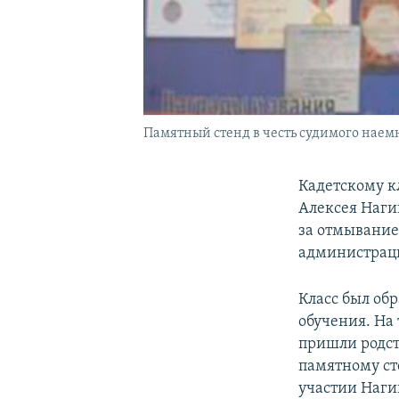
Памятный стенд в честь судимого наемн
Кадетскому к
Алексея Наги
за отмывание
администраци
Класс был обр
обучения. На
пришли родст
памятному ст
участии Нагин