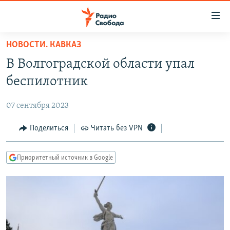
Ссылки
для
упрощенного
НОВОСТИ. КАВКАЗ
ПРОГРАММЫ
доступа
В Волгоградской области упал
ПОДКАСТЫ
Вернуться
беспилотник
к
АВТОРСКИЕ ПРОЕКТЫ
основному
07 сентября 2023
ЦИТАТЫ СВОБОДЫ
содержанию
Вернутся
МНЕНИЯ
Поделиться
Читать без VPN
к
КУЛЬТУРА
главной
Приоритетный источник в Google
навигации
IDEL.РЕАЛИИ
Вернутся
КАВКАЗ.РЕАЛИИ
к
СЕВЕР.РЕАЛИИ
поиску
СИБИРЬ.РЕАЛИИ