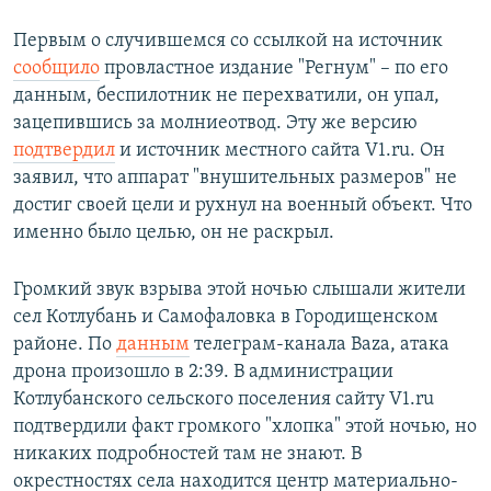
Первым о случившемся со ссылкой на источник
сообщило
провластное издание "Регнум" – по его
данным, беспилотник не перехватили, он упал,
зацепившись за молниеотвод. Эту же версию
подтвердил
и источник местного сайта V1.ru. Он
заявил, что аппарат "внушительных размеров" не
достиг своей цели и рухнул на военный объект. Что
именно было целью, он не раскрыл.
Громкий звук взрыва этой ночью слышали жители
сел Котлубань и Самофаловка в Городищенском
районе. По
данным
телеграм-канала Baza, атака
дрона произошло в 2:39. В администрации
Котлубанского сельского поселения сайту V1.ru
подтвердили факт громкого "хлопка" этой ночью, но
никаких подробностей там не знают. В
окрестностях села находится центр материально-