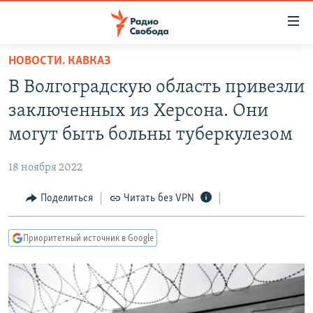
Ссылки
для
упрощенного
НОВОСТИ. КАВКАЗ
ПРОГРАММЫ
доступа
В Волгоградскую область привезли
ПОДКАСТЫ
Вернуться
заключенных из Херсона. Они
к
АВТОРСКИЕ ПРОЕКТЫ
могут быть больны туберкулезом
основному
ЦИТАТЫ СВОБОДЫ
содержанию
18 ноября 2022
Вернутся
МНЕНИЯ
к
Поделиться
Читать без VPN
КУЛЬТУРА
главной
навигации
IDEL.РЕАЛИИ
Приоритетный источник в Google
Вернутся
КАВКАЗ.РЕАЛИИ
к
СЕВЕР.РЕАЛИИ
поиску
СИБИРЬ.РЕАЛИИ