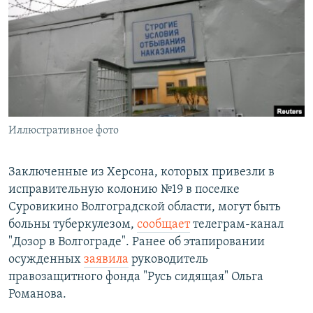
РАСПИСАНИЕ ВЕЩАНИЯ
ПОДПИШИТЕСЬ НА РАССЫЛКУ
СОЦИАЛЬНЫЕ СЕТИ
Иллюстративное фото
Все сайты РСЕ/РС
Заключенные из Херсона, которых привезли в
исправительную колонию №19 в поселке
Суровикино Волгоградской области, могут быть
больны туберкулезом,
сообщает
телеграм-канал
"Дозор в Волгограде". Ранее об этапировании
осужденных
заявила
руководитель
правозащитного фонда "Русь сидящая" Ольга
Романова.