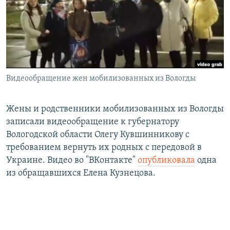
РАСПИСАНИЕ ВЕЩАНИЯ
ПОДПИШИТЕСЬ НА РАССЫЛКУ
СОЦИАЛЬНЫЕ СЕТИ
Видеообращение жен мобилизованных из Вологды
Жены и родственники мобилизованных из Вологды
записали видеообращение к губернатору
Все сайты РСЕ/РС
Вологодской области Олегу Кувшинникову с
требованием вернуть их родных с передовой в
Украине. Видео во "ВКонтакте"
опубликовала
одна
из обращавшихся Елена Кузнецова.