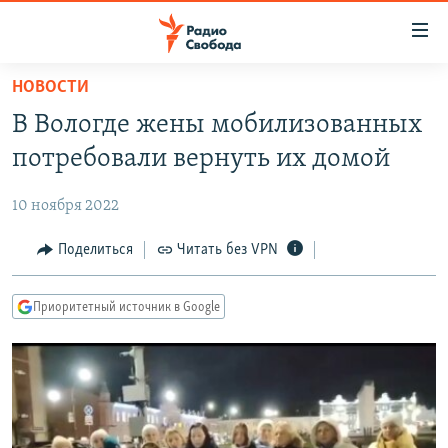
Ссылки
для
упрощенного
НОВОСТИ
ПРОГРАММЫ
доступа
В Вологде жены мобилизованных
ПОДКАСТЫ
Вернуться
потребовали вернуть их домой
к
АВТОРСКИЕ ПРОЕКТЫ
основному
10 ноября 2022
ЦИТАТЫ СВОБОДЫ
содержанию
Вернутся
МНЕНИЯ
Поделиться
Читать без VPN
к
КУЛЬТУРА
главной
Приоритетный источник в Google
навигации
IDEL.РЕАЛИИ
Вернутся
КАВКАЗ.РЕАЛИИ
к
СЕВЕР.РЕАЛИИ
поиску
СИБИРЬ.РЕАЛИИ