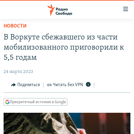
Ссылки
для
упрощенного
НОВОСТИ
ПРОГРАММЫ
доступа
В Воркуте сбежавшего из части
ПОДКАСТЫ
Вернуться
мобилизованного приговорили к
к
АВТОРСКИЕ ПРОЕКТЫ
5,5 годам
основному
ЦИТАТЫ СВОБОДЫ
содержанию
24 марта 2023
Вернутся
МНЕНИЯ
к
Поделиться
Читать без VPN
КУЛЬТУРА
главной
навигации
IDEL.РЕАЛИИ
Приоритетный источник в Google
Вернутся
КАВКАЗ.РЕАЛИИ
к
СЕВЕР.РЕАЛИИ
поиску
СИБИРЬ.РЕАЛИИ