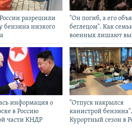
 России разрешили
"Он погиб, а его объ
у бензина низкого
беглецом". Как семь
а
военных лишают вы
ась информация о
"Отпуск накрылся
ске в Россию
канистрой бензина"
ой части КНДР
Курортный сезон в Р