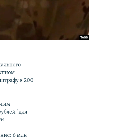
нального
рупном
 штрафу в 200
нным
ублей "для
ти.
ние: 6 млн