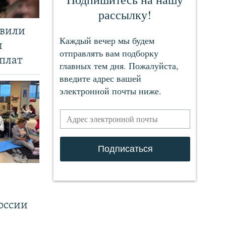
явили
и
плат
.
оссии