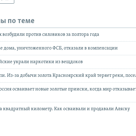
ы по теме
х возбудили против силовиков за полтора года
е дома, уничтоженного ФСБ, отказали в компенсации
йские украли наркотики из вещдоков
и. Из-за добычи золота Красноярский край теряет реки, пос
Россия осваивает новые золотые прииски, когда мир отказывает
за квадратный километр. Как осваивали и продавали Аляску