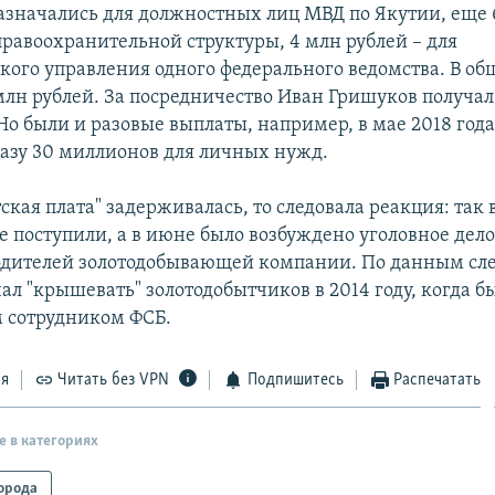
азначались для должностных лиц МВД по Якутии, еще
правоохранительной структуры, 4 млн рублей – для
кого управления одного федерального ведомства. В о
 млн рублей. За посредничество Иван Гришуков получал
 Но были и разовые выплаты, например, в мае 2018 года
разу 30 миллионов для личных нужд.
ская плата" задерживалась, то следовала реакция: так 
е поступили, а в июне было возбуждено уголовное дел
одителей золотодобывающей компании. По данным сле
ал "крышевать" золотодобытчиков в 2014 году, когда б
 сотрудником ФСБ.
ся
Читать без VPN
Подпишитесь
Распечатать
е в категориях
орода