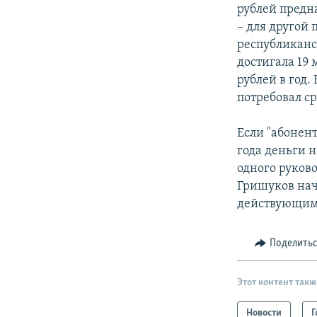
рублей предн
– для другой 
республиканс
достигала 19
рублей в год.
потребовал с
Если "абонент
года деньги н
одного руков
Гришуков нач
действующим
Поделить
Этот контент такж
Новости
Г