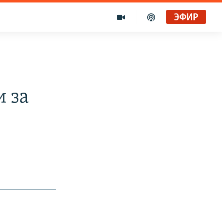
ЭФИР
и за