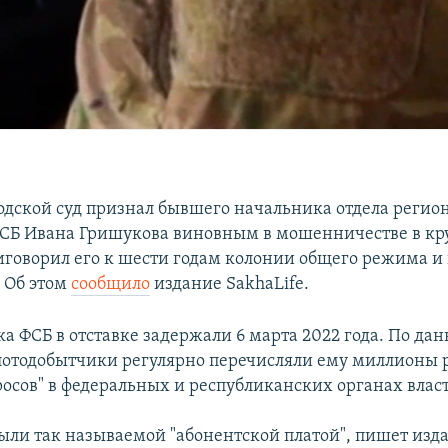
одской суд признал бывшего начальника отдела регио
СБ Ивана Гришукова виновным в мошенничестве в к
иговорил его к шести годам колонии общего режима и
. Об этом
сообщило
издание SakhaLife.
а ФСБ в отставке задержали 6 марта 2022 года. По да
олотодобытчики регулярно перечисляли ему миллионы р
осов" в федеральных и республиканских органах влас
были так называемой "абонентской платой", пишет изда