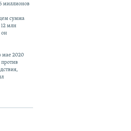
 6 миллионов
бщем сумма
 12 млн
 он
в мае 2020
о против
дствия,
ыл