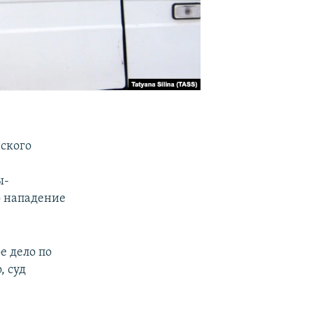
ского
ы-
о нападение
е дело по
, суд