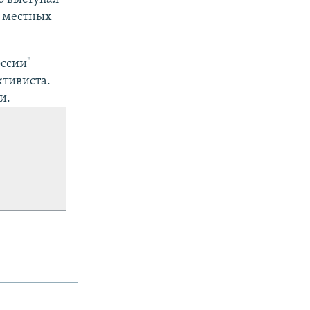
о местных
оссии"
тивиста.
и.