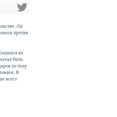
омстве. Он
вовать против
вращался из
начал бить.
аров по телу
товлен. В
ше всего