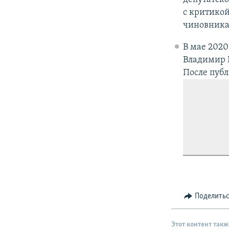
с критикой
чиновниках
В мае 2020
Владимир 
После пуб
Поделить
Этот контент такж