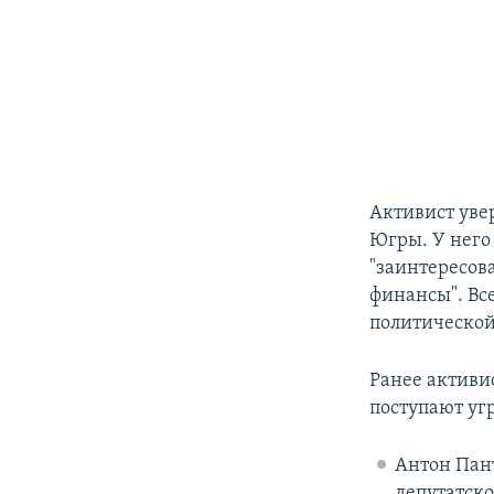
Активист уве
Югры. У него
"заинтересова
финансы". Вс
политической
Ранее активи
поступают уг
Антон Пант
депутатско