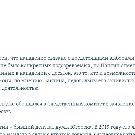
рен, что нападение связано с предстоящими выборами
 не было конкретных подозреваемых, но Пантин отмет
нных в нападении с десяток, это те, кто и возможност
е они, по мнению Пантина, недовольны его активистск
 деятельностью.
ст уже обращался в Следственный комитет с заявление
розы.
ин – бывший депутат думы Югорска. В 2019 году его 
го мандата в связи с утратой доверия. Он неоднократн