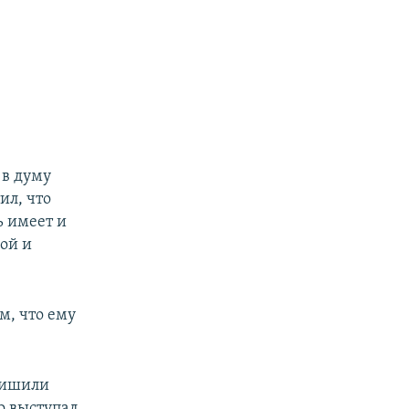
 в думу
ил, что
ь имеет и
ой и
м, что ему
лишили
о выступал