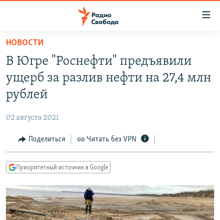
Ссылки
для
упрощенного
НОВОСТИ
ПРОГРАММЫ
доступа
В Югре "Роснефти" предъявили
ПОДКАСТЫ
Вернуться
ущерб за разлив нефти на 27,4 млн
к
АВТОРСКИЕ ПРОЕКТЫ
рублей
основному
ЦИТАТЫ СВОБОДЫ
содержанию
02 августа 2021
Вернутся
МНЕНИЯ
к
Поделиться
Читать без VPN
КУЛЬТУРА
главной
навигации
IDEL.РЕАЛИИ
Приоритетный источник в Google
Вернутся
КАВКАЗ.РЕАЛИИ
к
СЕВЕР.РЕАЛИИ
поиску
СИБИРЬ.РЕАЛИИ