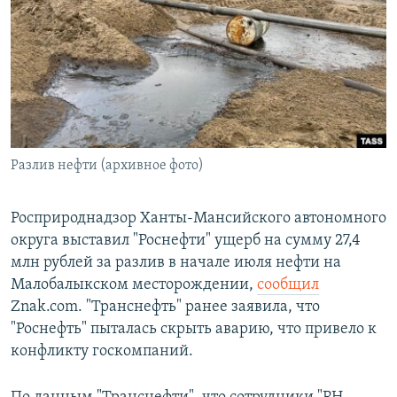
РАСПИСАНИЕ ВЕЩАНИЯ
ПОДПИШИТЕСЬ НА РАССЫЛКУ
СОЦИАЛЬНЫЕ СЕТИ
Разлив нефти (архивное фото)
Все сайты РСЕ/РС
Росприроднадзор Ханты-Мансийского автономного
округа выставил "Роснефти" ущерб на сумму 27,4
млн рублей за разлив в начале июля нефти на
Малобалыкском месторождении,
сообщил
Znak.com. "Транснефть" ранее заявила, что
"Роснефть" пыталась скрыть аварию, что привело к
конфликту госкомпаний.