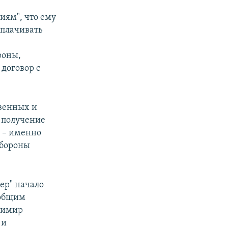
иям", что ему
ыплачивать
роны,
договор с
венных и
 получение
" – именно
обороны
ер" начало
 общим
адимир
 и