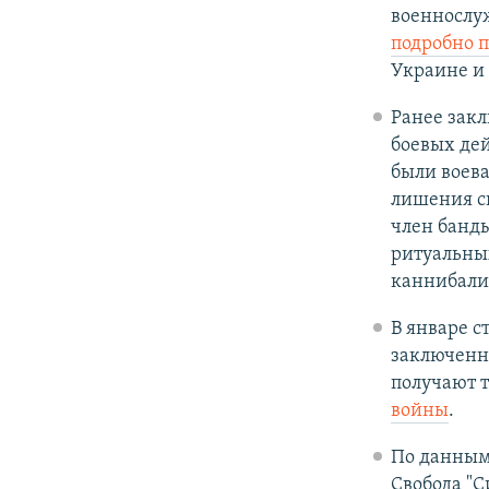
военнослуж
подробно 
Украине и 
Ранее зак
боевых дей
были воева
лишения с
член банд
ритуальны
каннибали
В январе с
заключенн
получают т
войны
.
По данным
Свобода "С