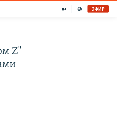
ЭФИР
рм Z"
ами