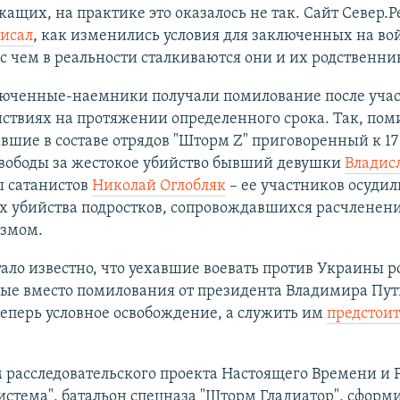
ащих, на практике это оказалось не так. Сайт Север.
писал
, как изменились условия для заключенных на во
с чем в реальности сталкиваются они и их родственни
люченные-наемники получали помилование после учас
ствиях на протяжении определенного срока. Так, по
вшие в составе отрядов "Шторм Z" приговоренный к 17
вободы за жестокое убийство бывший девушки
Владис
ы сатанистов
Николай Оглобляк
– ее участников осудил
х убийства подростков, сопровождавшихся расчленени
змом.
тало известно, что уехавшие воевать против Украины 
ые вместо помилования от президента Владимира Пу
еперь условное освобождение, а служить им
предстоит
 расследовательского проекта Настоящего Времени и 
истема", батальон спецназа "Шторм Гладиатор", сфор