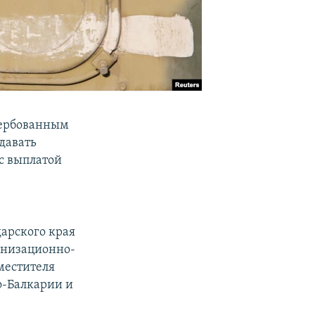
вербованным
давать
 с выплатой
арского края
ганизационно-
местителя
о-Балкарии и