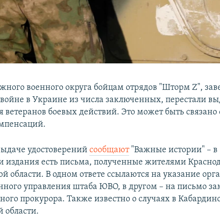
жного военного округа бойцам отрядов "Шторм Z", за
в войне в Украине из числа заключенных, перестали вы
я ветеранов боевых действий. Это может быть связано
мпенсаций.
 выдаче удостоверений
сообщают
"Важные истории" – в
 издания есть письма, полученные жителями Краснод
ой области. В одном ответе ссылаются на указание ор
ного управления штаба ЮВО, в другом – на письмо за
нного прокурора. Также известно о случаях в Кабардин
й области.