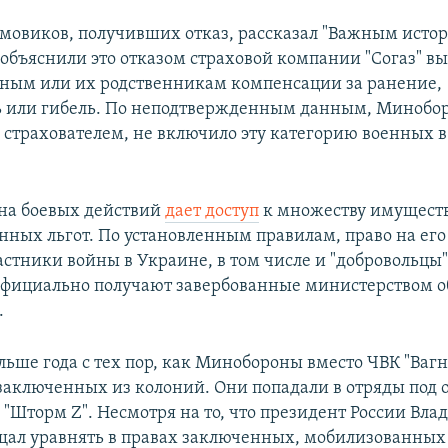
мовиков, получивших отказ, рассказал "Важным истор
 объяснили это отказом страховой компании "Согаз" в
ным или их родственникам компенсации за ранение,
 или гибель. По неподтвержденным данным, Минобо
страхователем, не включило эту категорию военных в 
ана боевых действий
дает доступ
к множеству имущест
ных льгот. По установленным правилам, право на его
астники войны в Украине, в том числе и "добровольцы
 официально получают завербованные министерством 
.
ьше года с тех пор, как Минобороны вместо ЧВК "Вагн
 заключенных из колоний. Они попадали в отряды под
"Шторм Z". Несмотря на то, что президент России Вл
щал уравнять в правах заключенных, мобилизованных