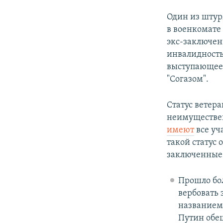
Один из штур
в военкомате
экс-заключен
инвалидность
выступающее 
"Согазом".
Статус ветер
неимуществен
имеют
все уч
такой статус
заключенные
Прошло бол
вербовать
названием 
Путин обе