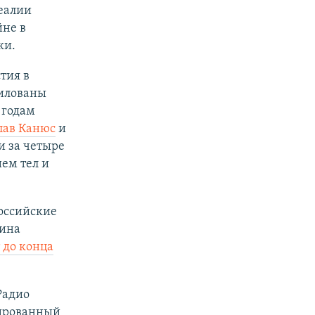
Реалии
йне в
ки.
тия в
милованы
 годам
лав Канюс
и
и за четыре
ем тел и
российские
тина
 до конца
Радио
мированный