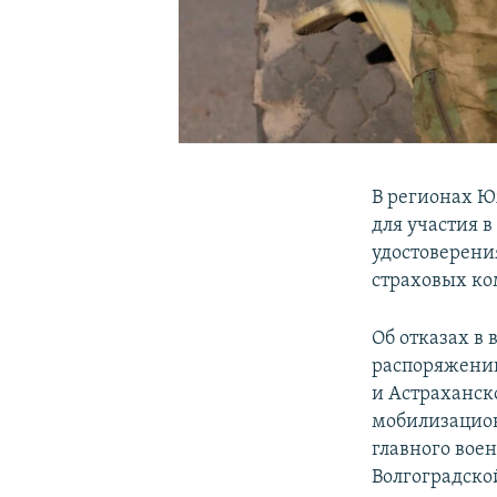
В регионах Ю
для участия 
удостоверени
страховых ко
Об отказах в
распоряжении
и Астраханск
мобилизацион
главного вое
Волгоградско