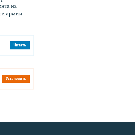
онта на
ой армии
Читать
Установить