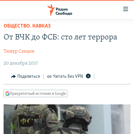
Ссылки
для
упрощенного
ОБЩЕСТВО. КАВКАЗ
ПРОГРАММЫ
доступа
От ВЧК до ФСБ: сто лет террора
ПОДКАСТЫ
Вернуться
к
Тимур Саидов
АВТОРСКИЕ ПРОЕКТЫ
основному
20 декабря 2017
ЦИТАТЫ СВОБОДЫ
содержанию
Вернутся
МНЕНИЯ
Поделиться
Читать без VPN
к
КУЛЬТУРА
главной
Приоритетный источник в Google
навигации
IDEL.РЕАЛИИ
Вернутся
КАВКАЗ.РЕАЛИИ
к
СЕВЕР.РЕАЛИИ
поиску
СИБИРЬ.РЕАЛИИ