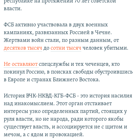
республике на протяжении 70 лет советской
власти.
ФСБ активно участвовала в двух военных
кампаниях, развязанных Россией в Чечне.
Жертвами войн стали, по разным данным, от
десятков тысяч
до
сотни тысяч
человек убитыми.
Не оставляют
спецслужбы и тех чеченцев, кто
покинул Россию, в поисках свободы обустроившись
в Европе и странах Ближнего Востока.
История ВЧК-НКВД-КГБ-ФСБ - это история насилия
над инакомыслием. Этот орган отстаивает
интересы узко определенных партий, стоящих у
руля власти, но не народа, ради которого якобы
существует власть, и ассоциируется не с щитом и
мечом, а с ядом и провокацией.