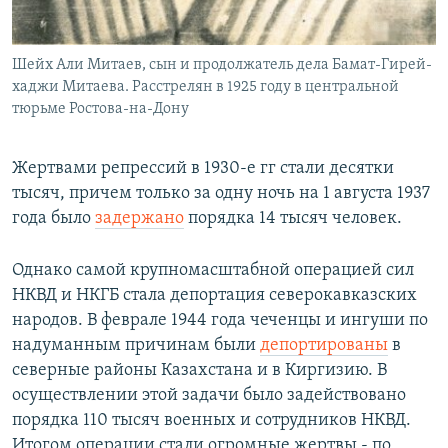
Шейх Али Митаев, сын и продолжатель дела Бамат-Гирей-
хаджи Митаева. Расстрелян в 1925 году в центральной
тюрьме Ростова-на-Дону
Жертвами репрессий в 1930-е гг стали десятки
тысяч, причем только за одну ночь на 1 августа 1937
года было
задержано
порядка 14 тысяч человек.
Однако самой крупномасштабной операцией сил
НКВД и НКГБ стала депортация северокавказских
народов. В феврале 1944 года чеченцы и ингуши по
надуманным причинам были
депортированы
в
северные районы Казахстана и в Киргизию. В
осуществлении этой задачи было задействовано
порядка 110 тысяч военных и сотрудников НКВД.
Итогом операции стали огромные жертвы - по