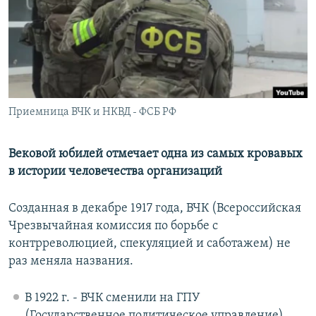
РАСПИСАНИЕ ВЕЩАНИЯ
ПОДПИШИТЕСЬ НА РАССЫЛКУ
СОЦИАЛЬНЫЕ СЕТИ
Приемница ВЧК и НКВД - ФСБ РФ
Вековой юбилей отмечает одна из самых кровавых
в истории человечества организаций
Все сайты РСЕ/РС
Созданная в декабре 1917 года, ВЧК (Всероссийская
Чрезвычайная комиссия по борьбе с
контрреволюцией, спекуляцией и саботажем) не
раз меняла названия.
В 1922 г. - ВЧК сменили на ГПУ
(Государственное политическое управление)