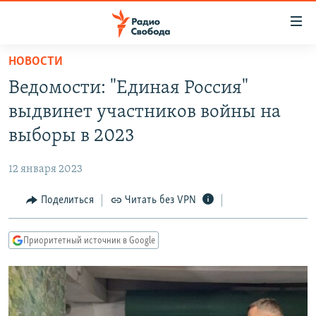
Ссылки
для
упрощенного
НОВОСТИ
ПРОГРАММЫ
доступа
Ведомости: "Единая Россия"
ПОДКАСТЫ
Вернуться
выдвинет участников войны на
к
АВТОРСКИЕ ПРОЕКТЫ
выборы в 2023
основному
ЦИТАТЫ СВОБОДЫ
содержанию
12 января 2023
Вернутся
МНЕНИЯ
к
Поделиться
Читать без VPN
КУЛЬТУРА
главной
навигации
IDEL.РЕАЛИИ
Приоритетный источник в Google
Вернутся
КАВКАЗ.РЕАЛИИ
к
СЕВЕР.РЕАЛИИ
поиску
СИБИРЬ.РЕАЛИИ