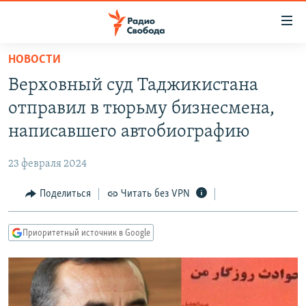
Ссылки
для
упрощенного
НОВОСТИ
ПРОГРАММЫ
доступа
Верховный суд Таджикистана
ПОДКАСТЫ
Вернуться
отправил в тюрьму бизнесмена,
к
АВТОРСКИЕ ПРОЕКТЫ
написавшего автобиографию
основному
ЦИТАТЫ СВОБОДЫ
содержанию
23 февраля 2024
Вернутся
МНЕНИЯ
к
Поделиться
Читать без VPN
КУЛЬТУРА
главной
навигации
IDEL.РЕАЛИИ
Приоритетный источник в Google
Вернутся
КАВКАЗ.РЕАЛИИ
к
СЕВЕР.РЕАЛИИ
поиску
СИБИРЬ.РЕАЛИИ