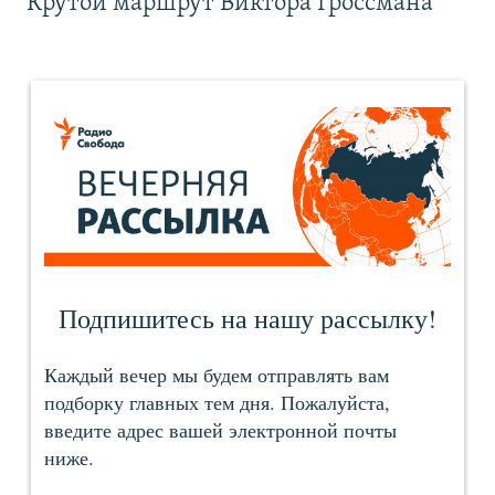
Крутой маршрут Виктора Гроссмана