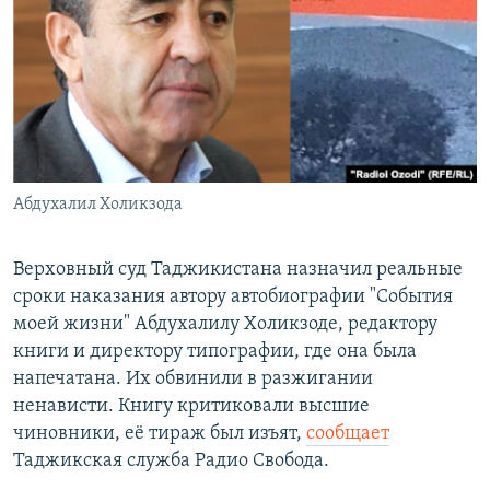
РАСПИСАНИЕ ВЕЩАНИЯ
ПОДПИШИТЕСЬ НА РАССЫЛКУ
СОЦИАЛЬНЫЕ СЕТИ
Абдухалил Холикзода
Все сайты РСЕ/РС
Верховный суд Таджикистана назначил реальные
сроки наказания автору автобиографии "События
моей жизни" Абдухалилу Холикзоде, редактору
книги и директору типографии, где она была
напечатана. Их обвинили в разжигании
ненависти. Книгу критиковали высшие
чиновники, её тираж был изъят,
сообщает
Таджикская служба Радио Свобода.