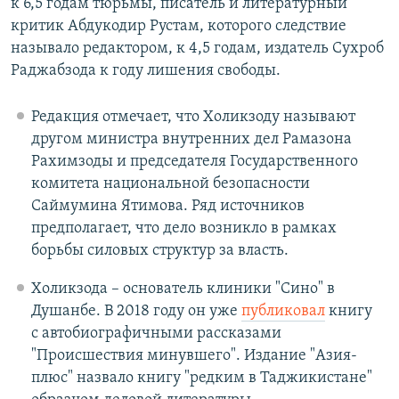
к 6,5 годам тюрьмы, писатель и литературный
критик Абдукодир Рустам, которого следствие
называло редактором, к 4,5 годам, издатель Сухроб
Раджабзода к году лишения свободы.
Редакция отмечает, что Холикзоду называют
другом министра внутренних дел Рамазона
Рахимзоды и председателя Государственного
комитета национальной безопасности
Саймумина Ятимова. Ряд источников
предполагает, что дело возникло в рамках
борьбы силовых структур за власть.
Холикзода – основатель клиники "Сино" в
Душанбе. В 2018 году он уже
публиковал
книгу
с автобиографичными рассказами
"Происшествия минувшего". Издание "Азия-
плюс" назвало книгу "редким в Таджикистане"