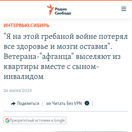
Ссылки
для
упрощенного
ИНТЕРВЬЮ.СИБИРЬ
ПРОГРАММЫ
доступа
"Я на этой гребаной войне потерял
ПОДКАСТЫ
Вернуться
все здоровье и мозги оставил".
к
АВТОРСКИЕ ПРОЕКТЫ
Ветерана-"афганца" выселяют из
основному
ЦИТАТЫ СВОБОДЫ
содержанию
квартиры вместе с сыном-
Вернутся
МНЕНИЯ
инвалидом
к
КУЛЬТУРА
главной
26 июня 2023
навигации
IDEL.РЕАЛИИ
Вернутся
Поделиться
Читать без VPN
КАВКАЗ.РЕАЛИИ
к
СЕВЕР.РЕАЛИИ
поиску
Приоритетный источник в Google
СИБИРЬ.РЕАЛИИ