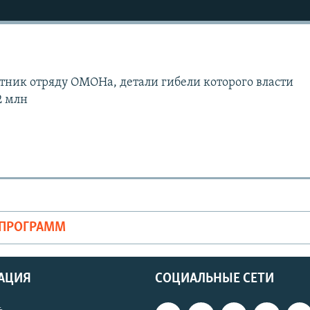
тник отряду ОМОНа, детали гибели которого власти
Auto
240p
360p
2 млн
720p
ОПРОГРАММ
АЦИЯ
СОЦИАЛЬНЫЕ СЕТИ