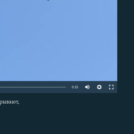
able
Auto
0:15
240p
крывают,
EMBED
360p
480p
720p