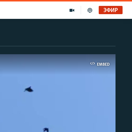
ЭФИР
EMBED