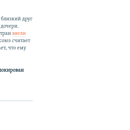
 близкий друг
 дочери.
стран
ввели
союз считает
ет, что ему
аблокирован