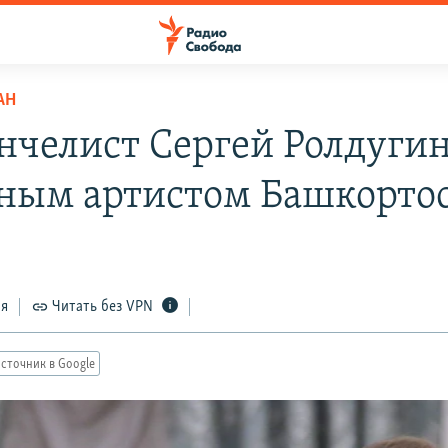
АН
нчелист Сергей Ролдугин
ным артистом Башкорто
ся
Читать без VPN
сточник в Google