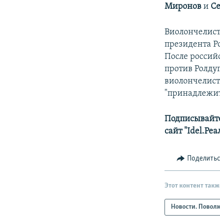
Миронов
и
Се
Виолончелист
президента Р
После россий
против Ролду
виолончелист
"принадлежит
Подписывайте
сайт "Idel.Ре
Поделить
Этот контент такж
Новости. Повол