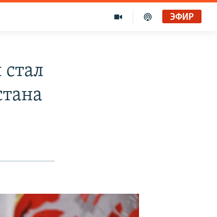
ЭФИР
 стал
стана