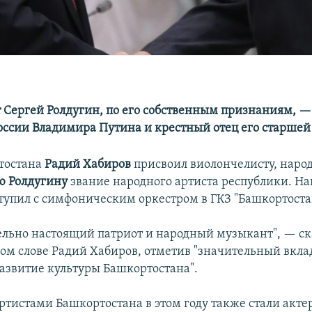
 Сергей Ролдугин, по его собственным признаниям, —
оссии Владимира Путина и крестный отец его старшей
тостана
Радий Хабиров
присвоил виолончелисту, наро
ю Ролдугину
звание народного артиста республики. Н
тупил с симфоническим оркестром в ГКЗ "Башкортостан
ельно настоящий патриот и народный музыкант", — ск
ом слове Радий Хабиров, отметив "значительный вкла
развитие культуры Башкортостана".
тистами Башкортостана в этом году также стали акт