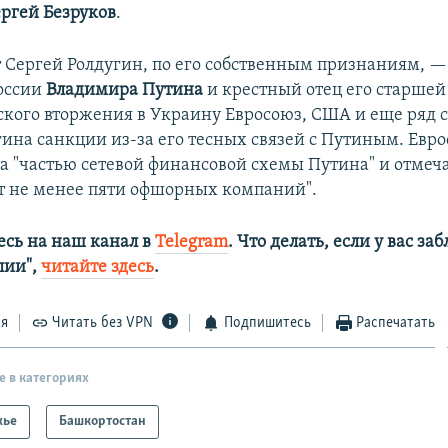
ргей Безруков
.
 Сергей Ролдугин, по его собственным признаниям, —
оссии
Владимира Путина
и крестный отец его старшей
ского вторжения в Украину Евросоюз, США и еще ряд 
гина санкции из-за его тесных связей с Путиным. Евро
а "частью сетевой финансовой схемы Путина" и отмеча
 не менее пяти офшорных компаний".
сь на наш канал в
Telegram
. Что делать, если у вас з
алии",
читайте здесь
.
ся
Читать без VPN
Подпишитесь
Распечатать
е в категориях
жье
Башкортостан