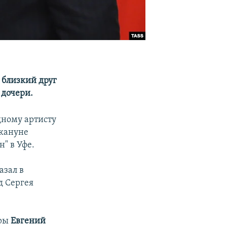
 близкий друг
 дочери.
дному артисту
акануне
" в Уфе.
азал в
д Сергея
еры
Евгений