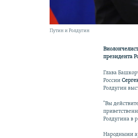
Путин и Ролдугин
Виолончелист
президента Р
Глава Башкор
России
Серге
Ролдугин выс
"Вы действит
приветственн
Ролдугина в 
Народными ар