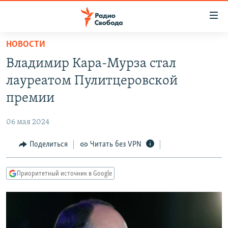
Ссылки
для
упрощенного
НОВОСТИ
ПРОГРАММЫ
доступа
Владимир Кара-Мурза стал
ПОДКАСТЫ
Вернуться
лауреатом Пулитцеровской
к
АВТОРСКИЕ ПРОЕКТЫ
премии
основному
ЦИТАТЫ СВОБОДЫ
содержанию
06 мая 2024
Вернутся
МНЕНИЯ
к
Поделиться
Читать без VPN
КУЛЬТУРА
главной
навигации
IDEL.РЕАЛИИ
Приоритетный источник в Google
Вернутся
КАВКАЗ.РЕАЛИИ
к
СЕВЕР.РЕАЛИИ
поиску
СИБИРЬ.РЕАЛИИ