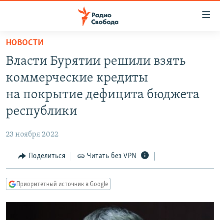
Ссылки
для
упрощенного
НОВОСТИ
ПРОГРАММЫ
доступа
Власти Бурятии решили взять
ПОДКАСТЫ
Вернуться
коммерческие кредиты
к
АВТОРСКИЕ ПРОЕКТЫ
на покрытие дефицита бюджета
основному
ЦИТАТЫ СВОБОДЫ
содержанию
республики
Вернутся
МНЕНИЯ
к
23 ноября 2022
КУЛЬТУРА
главной
Поделиться
Читать без VPN
навигации
IDEL.РЕАЛИИ
Вернутся
КАВКАЗ.РЕАЛИИ
к
Приоритетный источник в Google
СЕВЕР.РЕАЛИИ
поиску
СИБИРЬ.РЕАЛИИ