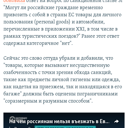
обновила
ответ на вопрос по санкционной статье 3i
"Могут ли российские граждане временно
привозить с собой в страны ЕС товары для личного
пользования (personal goods) и автомобили,
перечисленные в приложении XXI, в том числе в
рамках туристических поездок?" Ранее этот ответ
содержал категоричное "нет".
Сейчас это слово оттуда убрали и добавили, что
"товары, которые вызывают несущественную
озабоченность с точки зрения обхода санкций,
такие как предметы личной гигиены или одежда,
как надетая на приезжем, так и находящаяся в его
багаже" должны быть оценены пограничниками
"соразмерным и разумным способом".
На чем россиянам нельзя въезжать в Евросоюз и что запрещено ввозить