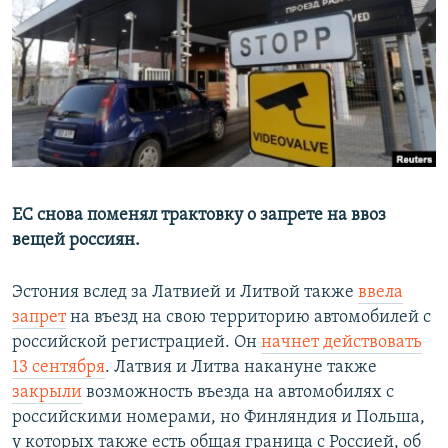
РАСПИСАНИЕ ВЕЩАНИЯ
ПОДПИШИТЕСЬ НА РАССЫЛКУ
СОЦИАЛЬНЫЕ СЕТИ
ЕС снова поменял трактовку о запрете на ввоз
вещей россиян.
Все сайты РСЕ/РС
Эстония вслед за Латвией и Литвой также
ввела
запрет
на въезд на свою территорию автомобилей с
российской регистрацией. Он
начнет действовать
13 сентября
. Латвия и Литва накануне также
закрыли
возможность въезда на автомобилях с
российскими номерами, но Финляндия и Польша,
у которых также есть общая граница с Россией, об