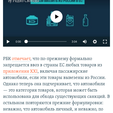
by
Радио Свобода
No media source currently available
Auto
0:00
3:04
240p
РБК
отмечает
, что по-прежнему формально
360p
запрещается ввоз в страны ЕС любых товаров из
Auto
240p
360p
480p
480p
приложения XXI
, включая пассажирские
720p
автомобили, если эти товары вывезены из России.
720p
1080p
Однако теперь она подчеркивает, что автомобили
1080p
— это категория товаров, которая может быть
использована для обхода существующих санкций. В
остальном повторяются прежние формулировки:
неважно, что автомобиль личный, и неважно, по