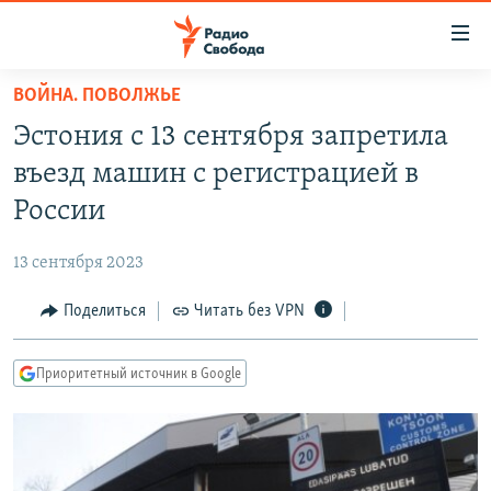
Ссылки
для
упрощенного
ВОЙНА. ПОВОЛЖЬЕ
ПРОГРАММЫ
доступа
Эстония с 13 сентября запретила
ПОДКАСТЫ
Вернуться
въезд машин с регистрацией в
к
АВТОРСКИЕ ПРОЕКТЫ
России
основному
ЦИТАТЫ СВОБОДЫ
содержанию
13 сентября 2023
Вернутся
МНЕНИЯ
к
Поделиться
Читать без VPN
КУЛЬТУРА
главной
навигации
IDEL.РЕАЛИИ
Приоритетный источник в Google
Вернутся
КАВКАЗ.РЕАЛИИ
к
СЕВЕР.РЕАЛИИ
поиску
СИБИРЬ.РЕАЛИИ