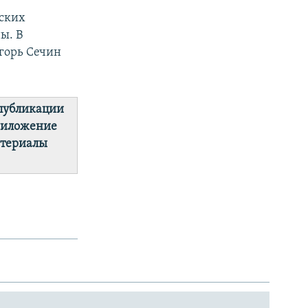
йских
ы. В
горь Сечин
 публикации
приложение
атериалы