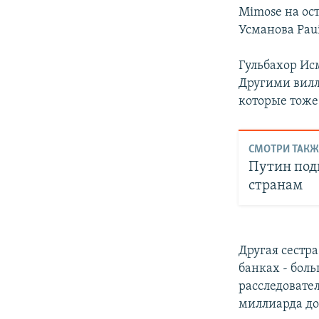
Mimose на ос
Усманова Paui
Гульбахор Ис
Другими вилл
которые тоже 
СМОТРИ ТАКЖ
Путин под
странам
Другая сестра
банках - бол
расследовател
миллиарда до