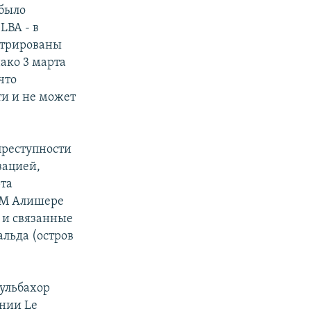
 было
LBA - в
стрированы
ако 3 марта
что
ти и не может
преступности
зацией,
рта
SM Алишере
в и связанные
льда (остров
Гульбахор
нии Le