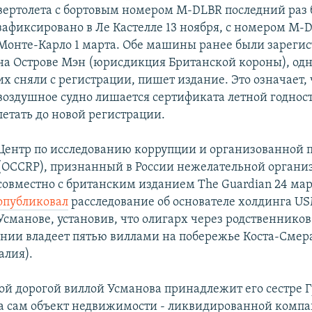
вертолета с бортовым номером M-DLBR последний раз
зафиксировано в Ле Кастелле 13 ноября, с номером M-D
Монте-Карло 1 марта. Обе машины ранее были зареги
на Острове Мэн (юрисдикция Британской короны), одн
их сняли с регистрации, пишет издание. Это означает, 
воздушное судно лишается сертификата летной годнос
летать до новой регистрации.
Центр по исследованию коррупции и организованной 
(OCCRP), признанный в России нежелательной органи
совместно с британским изданием The Guardian 24 ма
опубликовал
расследование об основателе холдинга U
Усманове, установив, что олигарх через родственнико
нии владеет пятью виллами на побережье Коста-Смера
алия).
мой дорогой виллой Усманова принадлежит его сестре 
а сам объект недвижимости - ликвидированной компа