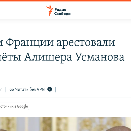
и Франции арестовали
лёты Алишера Усманова
ся
Читать без VPN
сточник в Google