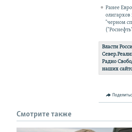
Ранее Евр
олигархов 
"черном сп
("Роснефть
Власти Росс
Север.Реали
Радио Свобо
наших сайто
Поделить
Смотрите также