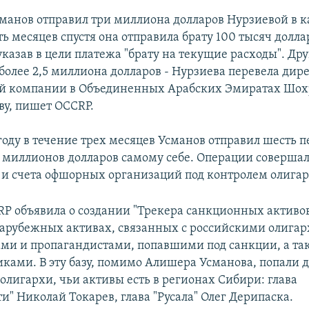
Усманов отправил три миллиона долларов Нурзиевой в к
ть месяцев спустя она отправила брату 100 тысяч долл
казав в цели платежа "брату на текущие расходы". Др
более 2,5 миллиона долларов - Нурзиева перевела дир
ой компании в Объединенных Арабских Эмиратах Шох
у, пишет OCCRP.
году в течение трех месяцев Усманов отправил шесть п
0 миллионов долларов самому себе. Операции совершал
 и счета офшорных организаций под контролем олигар
P объявила о создании "Трекера санкционных активов
зарубежных активах, связанных с российскими олигар
ми и пропагандистами, попавшими под санкции, а так
ками. В эту базу, помимо Алишера Усманова, попали 
олигархи, чьи активы есть в регионах Сибири: глава
и" Николай Токарев, глава "Русала" Олег Дерипаска.