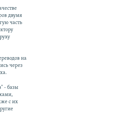
ачестве
аров двумя
угую часть
ектору
руху
ереводов на
ись через
ха.
" - базы
хами,
же с их
другие