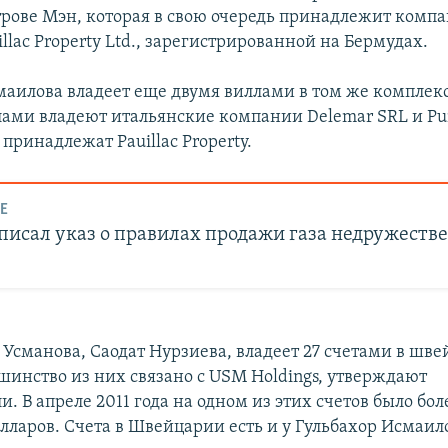
трове Мэн, которая в свою очередь принадлежит комп
llac Property Ltd., зарегистрированной на Бермудах.
маилова владеет еще двумя виллами в том же комплек
ами владеют итальянские компании Delemar SRL и Pun
принадлежат Pauillac Property.
Е
писал указ о правилах продажи газа недружест
 Усманова, Саодат Нурзиева, владеет 27 счетами в шв
ьшинство из них связано с USM Holdings, утверждают
и. В апреле 2011 года на одном из этих счетов было боле
лларов. Счета в Швейцарии есть и у Гульбахор Исмаил