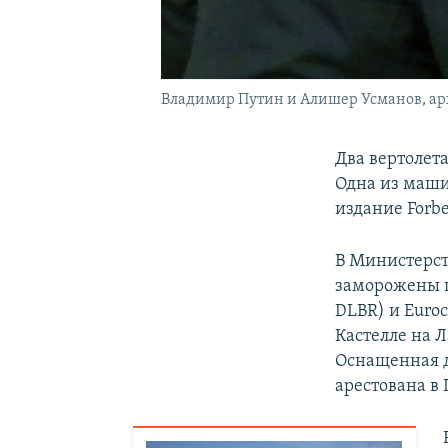
Владимир Путин и Алишер Усманов, ар
Два вертолет
Одна из маши
издание Forbe
В Министерст
заморожены п
DLBR) и Euro
Кастелле на Л
Оснащенная д
арестована в 