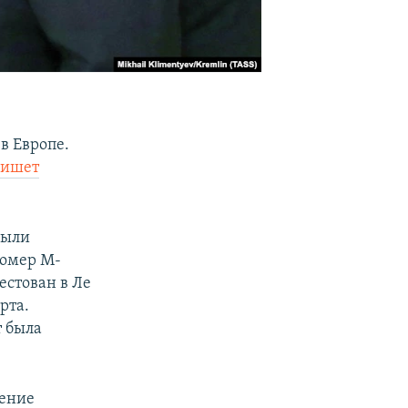
в Европе.
пишет
были
номер M-
естован в Ле
рта.
r была
жение