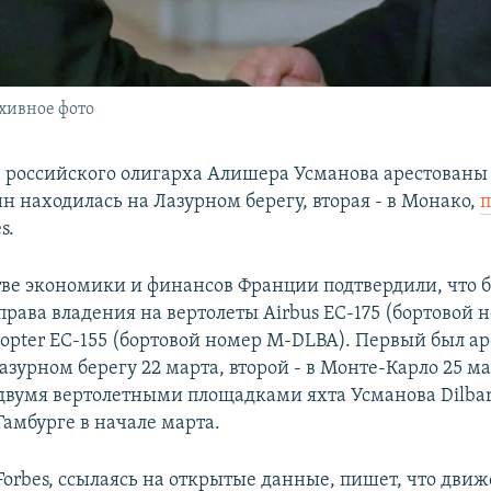
хивное фото
а российского олигарха Алишера Усманова арестованы 
н находилась на Лазурном берегу, вторая - в Монако,
s.
ве экономики и финансов Франции подтвердили, что 
рава владения на вертолеты Airbus EC-175 (бортовой 
copter EC-155 (бортовой номер M-DLBA). Первый был ар
азурном берегу 22 марта, второй - в Монте-Карло 25 ма
вумя вертолетными площадками яхта Усманова Dilba
Гамбурге в начале марта.
Forbes, ссылаясь на открытые данные, пишет, что дви