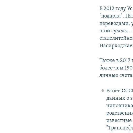
В 2012 году 
"подарка". Пя
переводами, у
этой суммы - 
сталелитейн
Насирходжаев
Также в 2017 
более чем 19
личные счета
Ранее OCCR
данных о 
чиновника
родственни
известные 
"Транснефт