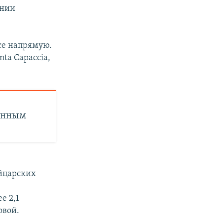
ании
се напрямую.
ta Capaccia,
венным
ейцарских
е 2,1
овой.