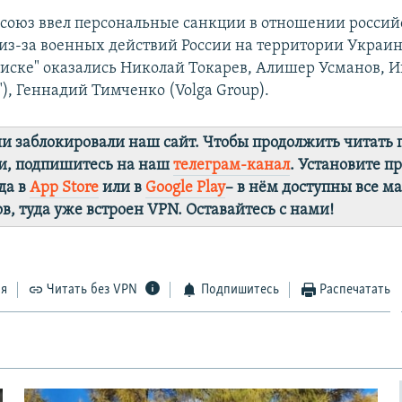
осоюз ввел персональные санкции в отношении росси
из-за военных действий России на территории Украин
иске" оказались Николай Токарев, Алишер Усманов, И
"), Геннадий Тимченко (Volga Group).
ии заблокировали наш сайт. Чтобы продолжить читать
и, подпишитесь на наш
телеграм-канал
. Установите 
да в
App Store
или в
Google Play
– в нём доступны все м
в, туда уже встроен VPN. Оставайтесь с нами!
ся
Читать без VPN
Подпишитесь
Распечатать