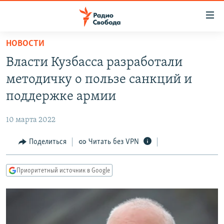
Ссылки
для
упрощенного
НОВОСТИ
ПРОГРАММЫ
доступа
Власти Кузбасса разработали
ПОДКАСТЫ
Вернуться
методичку о пользе санкций и
к
АВТОРСКИЕ ПРОЕКТЫ
поддержке армии
основному
ЦИТАТЫ СВОБОДЫ
содержанию
10 марта 2022
Вернутся
МНЕНИЯ
к
Поделиться
Читать без VPN
КУЛЬТУРА
главной
навигации
IDEL.РЕАЛИИ
Приоритетный источник в Google
Вернутся
КАВКАЗ.РЕАЛИИ
к
СЕВЕР.РЕАЛИИ
поиску
СИБИРЬ.РЕАЛИИ