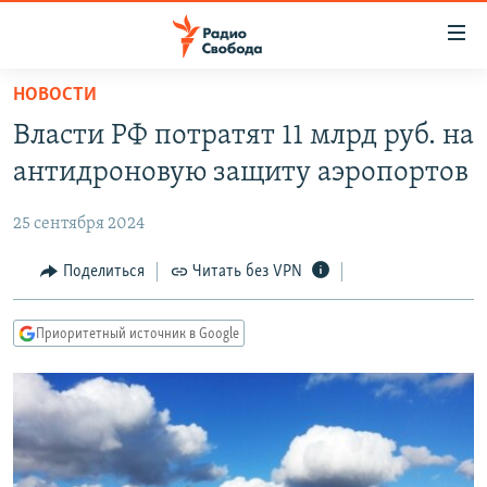
Ссылки
для
упрощенного
НОВОСТИ
ПРОГРАММЫ
доступа
Власти РФ потратят 11 млрд руб. на
ПОДКАСТЫ
Вернуться
антидроновую защиту аэропортов
к
АВТОРСКИЕ ПРОЕКТЫ
основному
25 сентября 2024
ЦИТАТЫ СВОБОДЫ
содержанию
Вернутся
МНЕНИЯ
Поделиться
Читать без VPN
к
КУЛЬТУРА
главной
Приоритетный источник в Google
навигации
IDEL.РЕАЛИИ
Вернутся
КАВКАЗ.РЕАЛИИ
к
СЕВЕР.РЕАЛИИ
поиску
СИБИРЬ.РЕАЛИИ