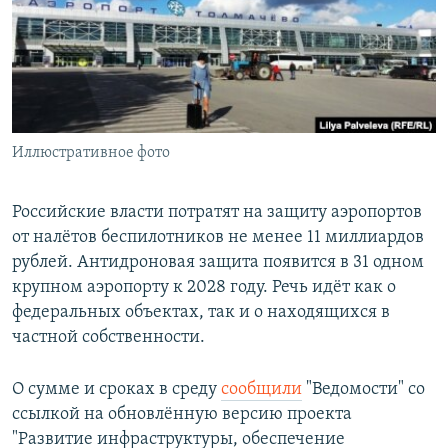
РАСПИСАНИЕ ВЕЩАНИЯ
ПОДПИШИТЕСЬ НА РАССЫЛКУ
СОЦИАЛЬНЫЕ СЕТИ
Иллюстративное фото
Российские власти потратят на защиту аэропортов
от налётов беспилотников не менее 11 миллиардов
Все сайты РСЕ/РС
рублей. Антидроновая защита появится в 31 одном
крупном аэропорту к 2028 году. Речь идёт как о
федеральных объектах, так и о находящихся в
частной собственности.
О сумме и сроках в среду
сообщили
"Ведомости" со
ссылкой на обновлённую версию проекта
"Развитие инфраструктуры, обеспечение