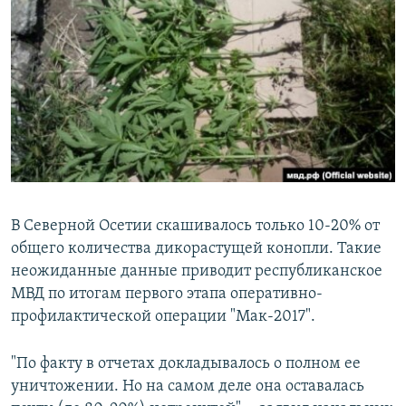
РАСПИСАНИЕ ВЕЩАНИЯ
ПОДПИШИТЕСЬ НА РАССЫЛКУ
СОЦИАЛЬНЫЕ СЕТИ
Все сайты РСЕ/РС
В Северной Осетии скашивалось только 10-20% от
общего количества дикорастущей конопли. Такие
неожиданные данные приводит республиканское
МВД по итогам первого этапа оперативно-
профилактической операции "Мак-2017".
"По факту в отчетах докладывалось о полном ее
уничтожении. Но на самом деле она оставалась