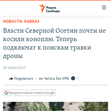
Ссылки
для
упрощенного
НОВОСТИ. КАВКАЗ
ПРОГРАММЫ
доступа
Власти Северной Осетии почти не
ПОДКАСТЫ
Вернуться
косили коноплю. Теперь
к
АВТОРСКИЕ ПРОЕКТЫ
подключат к поискам травки
основному
ЦИТАТЫ СВОБОДЫ
содержанию
дроны
Вернутся
МНЕНИЯ
к
29 июля 2017
КУЛЬТУРА
главной
Поделиться
Читать без VPN
навигации
IDEL.РЕАЛИИ
Вернутся
КАВКАЗ.РЕАЛИИ
к
Приоритетный источник в Google
СЕВЕР.РЕАЛИИ
поиску
СИБИРЬ.РЕАЛИИ