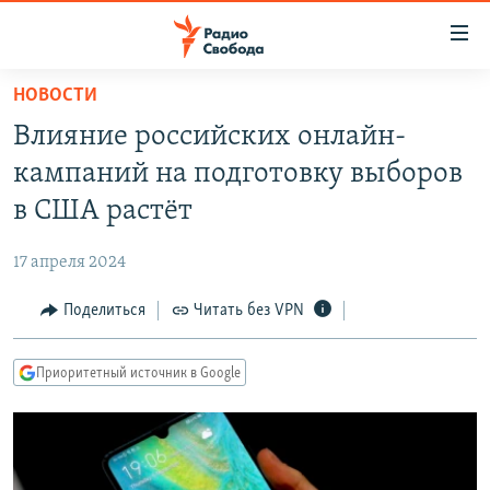
Ссылки
для
упрощенного
НОВОСТИ
ПРОГРАММЫ
доступа
Влияние российских онлайн-
ПОДКАСТЫ
Вернуться
кампаний на подготовку выборов
к
АВТОРСКИЕ ПРОЕКТЫ
в США растёт
основному
ЦИТАТЫ СВОБОДЫ
содержанию
17 апреля 2024
Вернутся
МНЕНИЯ
к
Поделиться
Читать без VPN
КУЛЬТУРА
главной
навигации
IDEL.РЕАЛИИ
Приоритетный источник в Google
Вернутся
КАВКАЗ.РЕАЛИИ
к
СЕВЕР.РЕАЛИИ
поиску
СИБИРЬ.РЕАЛИИ