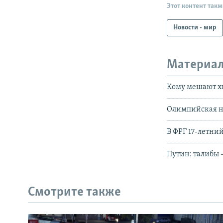
Этот контент такж
Новости - мир
Материал
Кому мешают 
Олимпийская не
В ФРГ 17-летни
Путин: талибы 
Смотрите также