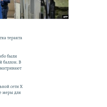
тка теракта
ибо были
й баллон. В
ссматривают
ьной сети X
е меры для