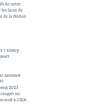
ifs de notre
 les lieux de
ui de la Nation
х с камер
ивает
 по данным
87
риод 2023
исходит на
ческой в США