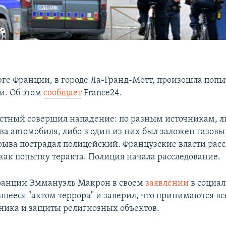
 юге Франции, в городе Ла-Гранд-Мотт, произошла попы
и. Об этом
сообщает
France24.
стный совершил нападение: по разным источникам, л
а автомобиля, либо в один из них был заложен газовы
зрыва пострадал полицейский. Французские власти ра
как попытку теракта. Полиция начала расследование.
ранции Эммануэль Макрон в своем
заявлении
в социал
вшееся "актом террора" и заверил, что принимаются вс
ника и защиты религиозных объектов.