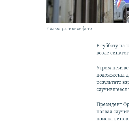
Иллюстративное фото
В субботу на
возле синагог
Утром неизве
подожжены дв
результате в
случившееся 
Президент Ф
назвал случи
поиска винов