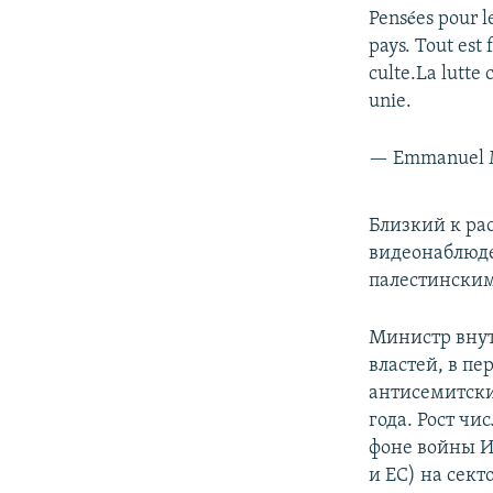
Pensées pour le
pays. Tout est 
culte.La lutte 
unie.
— Emmanuel 
Близкий к ра
видеонаблюде
палестинским
Министр внут
властей, в п
антисемитских
года. Рост ч
фоне войны И
и ЕС) на секто