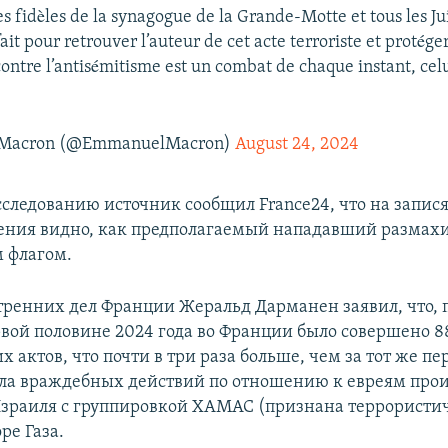
s fidèles de la synagogue de la Grande-Motte et tous les Ju
fait pour retrouver l’auteur de cet acte terroriste et protéger
contre l’antisémitisme est un combat de chaque instant, cel
Macron (@EmmanuelMacron)
August 24, 2024
сследованию источник сообщил France24, что на запися
ния видно, как предполагаемый нападавший размах
 флагом.
ренних дел Франции Жеральд Дарманен заявил, что,
ервой половине 2024 года во Франции было совершено 8
 актов, что почти в три раза больше, чем за тот же пе
исла враждебных действий по отношению к евреям про
зраиля с группировкой ХАМАС (признана террористи
ре Газа.