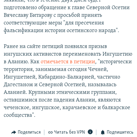
заявили, что в течение двух дней будет
подготовлено обращение к главе Северной Осетии
Вячеславу Битарову с просьбой принять
соответствующие меры "для пресечения
фальсификации истории осетинского народа".
Ранее на сайте петиций появился призыв
ингушских активистов переименовать Ингушетию
в Аланию. Как
отмечается в петиции
, "исторически
территория, занимаемая сегодня Чечней,
Ингушетией, Кабардино-Балкарией, частично
Дагестаном и Северной Осетией, называлась
Аланией. Крупными этническими группами,
оставшимися после падения Алании, являются
чеченское, ингушское, карачаевское и балкарское
сообщества".
Поделиться
Читать без VPN
Подпишитесь