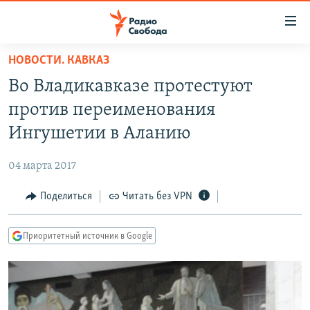
Ссылки
для
упрощенного
НОВОСТИ. КАВКАЗ
ПРОГРАММЫ
доступа
Во Владикавказе протестуют
ПОДКАСТЫ
Вернуться
против переименования
к
АВТОРСКИЕ ПРОЕКТЫ
Ингушетии в Аланию
основному
ЦИТАТЫ СВОБОДЫ
содержанию
04 марта 2017
Вернутся
МНЕНИЯ
к
Поделиться
Читать без VPN
КУЛЬТУРА
главной
навигации
IDEL.РЕАЛИИ
Приоритетный источник в Google
Вернутся
КАВКАЗ.РЕАЛИИ
к
СЕВЕР.РЕАЛИИ
поиску
СИБИРЬ.РЕАЛИИ