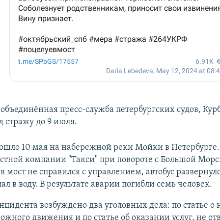
объединённая пресс-служба петербургских судов, Кур
д стражу до 9 июля.
ошло 10 мая на набережной реки Мойки в Петербурге.
астной компании "Такси" при повороте с Большой Мор
в мост не справился с управлением, автобус развернуло
пал в воду. В результате аварии погибли семь человек.
нцидента возбуждено два уголовных дела: по статье о
ожного движения и по статье об оказании услуг, не о