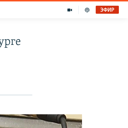
ЭФИР
урге