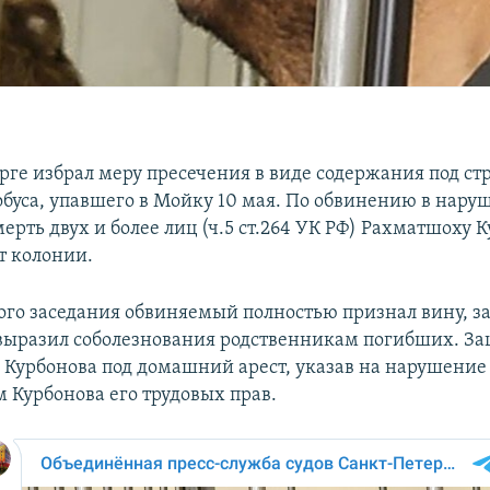
урге избрал меру пресечения в виде содержания под с
обуса, упавшего в Мойку 10 мая. По обвинению в нар
рть двух и более лиц (ч.5 ст.264 УК РФ) Рахматшоху 
ет колонии.
ного заседания обвиняемый полностью признал вину, за
выразил соболезнования родственникам погибших. За
ь Курбонова под домашний арест, указав на нарушение
м Курбонова его трудовых прав.