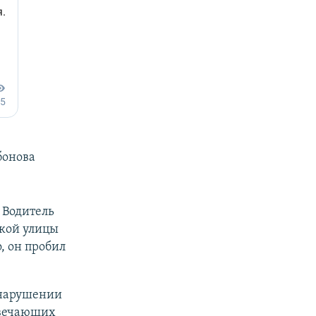
бонова
 Водитель
ской улицы
, он пробил
 нарушении
твечающих