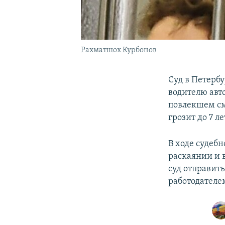
Рахматшох Курбонов
Суд в Петерб
водителю авт
повлекшем сме
грозит до 7 л
В ходе судеб
раскаянии и 
суд отправит
работодателе