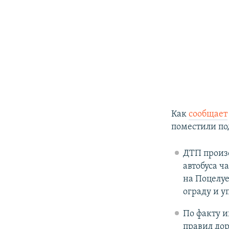
Как
сообщает
поместили по
ДТП произ
автобуса ч
на Поцелуе
ограду и у
По факту и
правил дор