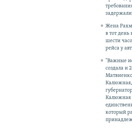
требования
задержали
Жена Рахм
в тот день
шести часо
рейса у ав
"Важные и
создала и 
Матвиенко.
Калюжная,
губернатор
Калюжная 
единствен
который ра
принадлеж