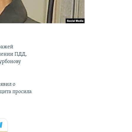
тражей
ушении ПДД,
Курбонову
явил о
щита просила