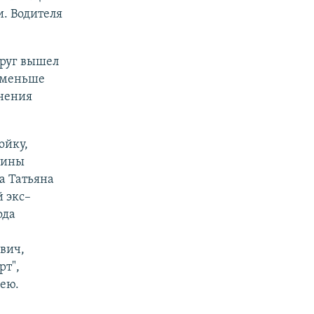
. Водителя
пруг вышел
а меньше
лнения
ойку,
нтины
а Татьяна
 экс–
ода
вич,
рт",
ею.