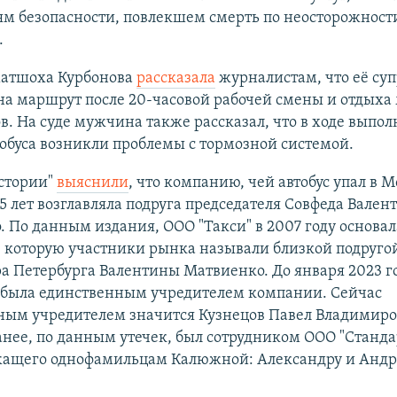
м безопасности, повлекшем смерть по неосторожности
.
атшоха Курбонова
рассказала
журналистам, что её су
 на маршрут после 20-часовой рабочей смены и отдых
в. На суде мужчина также рассказал, что в ходе выпо
тобуса возникли проблемы с тормозной системой.
стории"
выяснили
, что компанию, чей автобус упал в М
25 лет возглавляла подруга председателя Совфеда Вале
 По данным издания, ООО "Такси" в 2007 году основал
 которую участники рынка называли близкой подругой
а Петербурга Валентины Матвиенко. До января 2023 г
была единственным учредителем компании. Сейчас
ным учредителем значится Кузнецов Павел Владимиро
нее, по данным утечек, был сотрудником ООО "Станда
ащего однофамильцам Калюжной: Александру и Андр