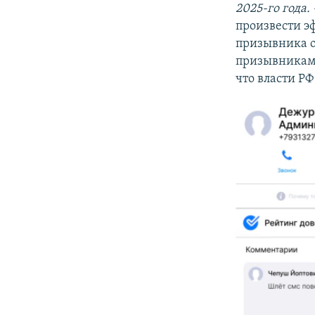
2025-го года. 
произвести эф
призывника о
призывниками
что власти Р