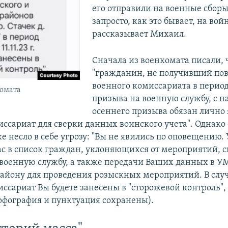
его отправили на военные сборы
запросто, как это бывает, на войн
рассказывает Михаил.
Сначала из военкомата писали, 
"гражданин, не получивший пов
военного комиссариата в период
комата
призыва на военную службу, с н
осеннего призыва обязан лично 
ссариат для сверки данных воинского учета". Однако
е несло в себе угрозу: "Вы не явились по оповещению.
с в список граждан, уклоняющихся от мероприятий, с
военную службу, а также передачи Ваших данных в У
айону для проведения розыскных мероприятий. В случ
ссариат Вы будете занесены в "сторожевой контроль",
рфография и пунктуация сохранены).