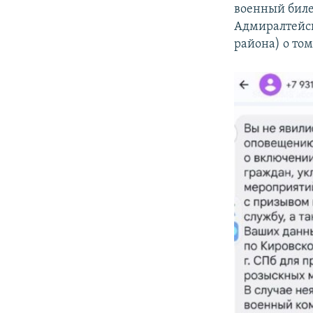
военный билет
Адмиралтейск
района) о том