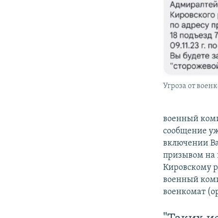
Угроза от воен
военный коми
сообщение уж
включении Ва
призывом на 
Кировскому р
военный коми
военкомат (о