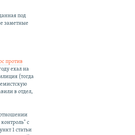
данная под
се заметные
с против
оду ехал на
илиция (тогда
тремистскую
вили в отдел,
в отношении
 контроль" с
нкт 1 статьи