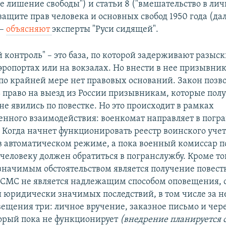
ое лишение свободы") и статьи 8 ("вмешательство в ли
ащите прав человека и основных свобод 1950 года (дал
 –
объясняют
эксперты "Руси сидящей".
й контроль" – это база, по которой задерживают разыс
эропортах или на вокзалах. Но внести в нее призывни
по крайней мере нет правовых оснований. Закон позв
 право на выезд из России призывникам, которые пол
не явились по повестке. Но это происходит в рамках
нного взаимодействия: военкомат направляет в погр
Когда начнет функционировать реестр воинского учета
в автоматическом режиме, а пока военный комиссар п
человеку должен обратиться в погранслужбу. Кроме то
начимым обстоятельством является получение повест
СМС не является надлежащим способом оповещения, 
й юридически значимых последствий, в том числе за н
вещения три: личное вручение, заказное письмо и чере
торый пока не функционирует
(внедрение планируется с