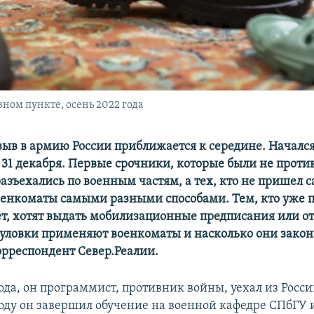
ом пункте, осень 2022 года
ыв в армию России приближается к середине. Начался 
 31 декабря. Первые срочники, которые были не проти
азъехались по военным частям, а тех, кто не пришел 
оенкоматы самыми разными способами. Тем, кто уже 
т, хотят выдать мобилизационные предписания или от
 уловки применяют военкоматы и насколько они зако
орреспондент Север.Реалии.
ода, он программист, противник войны, уехал из Росси
 году он завершил обучение на военной кафедре СПбГУ 