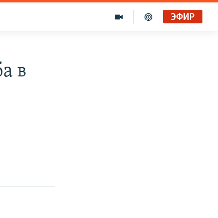
ЭФИР
а в