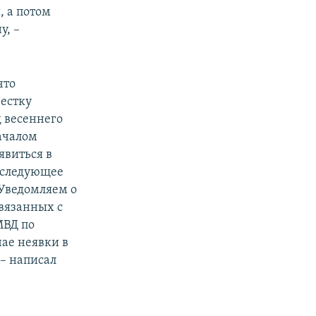
, а потом
у, –
что
естку
 весеннего
ачалом
явиться в
 следующее
 Уведомляем о
вязанных с
МВД по
ае неявки в
 – написал