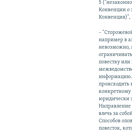
5 ("незаконн
Конвенции о з
Конвенция)",
– "Сторожево
например в а
невозможно, 
ограничивать
повестку или 
межведомстве
информацию. 
происходить 
конкретному 
юридически з
Направление 
влечь за собо
Способов опо
повесток, ко