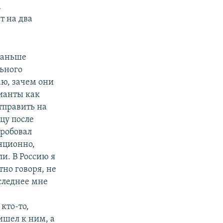
а
т на два
раньше
ьного
аю, зачем они
ианты как
тправить на
цу после
пробовал
анционно,
ли. В Россию я
тно говоря, не
следнее мне
кто-то,
ишел к ним, а