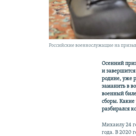
Российские военнослужащие на призывн
Осенний приз
и завершится
родине, уже р
заманить в в
военный биле
сборы. Какие
разбирался к
Михаилу 24 г
года. В 2020