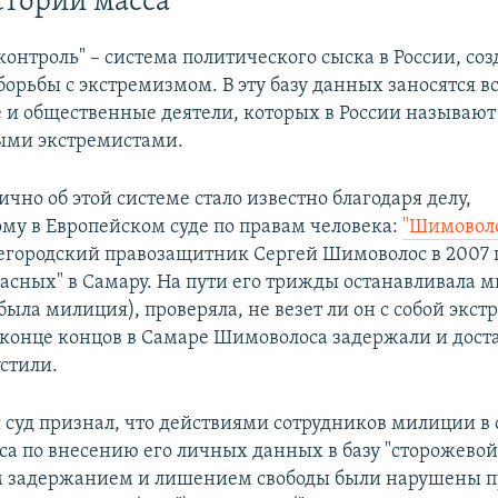
сторий масса"
онтроль" – система политического сыска в России, соз
орьбы с экстремизмом. В эту базу данных заносятся в
 и общественные деятели, которых в России называют
ыми экстремистами.
чно об этой системе стало известно благодаря делу,
му в Европейском суде по правам человека:
"Шимоволо
егородский правозащитник Сергей Шимоволос в 2007 г
асных" в Самару. На пути его трижды останавливала м
была милиция), проверяла, не везет ли он с собой экс
В конце концов в Самаре Шимоволоса задержали и доста
стили.
 суд признал, что действиями сотрудников милиции 
са по внесению его личных данных в базу "сторожевой
задержанием и лишением свободы были нарушены пу