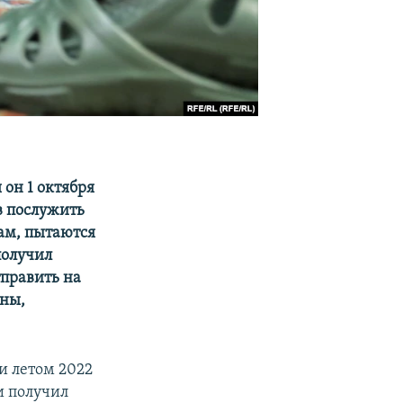
он 1 октября
в послужить
сам, пытаются
получил
править на
нны,
и летом 2022
и получил