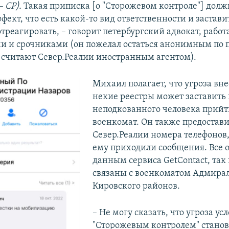
– СР).
Такая приписка [о "Сторожевом контроле"] долж
фект, что есть какой-то вид ответственности и застави
треагировать, – говорит петербургский адвокат, рабо
 и срочниками (он пожелал остаться анонимным по п
Ф считают Север.Реалии иностранным агентом).
Михаил полагает, что угроза вне
некие реестры может заставит
неподкованного человека прийт
военкомат. Он также предостав
Север.Реалии номера телефонов,
ему приходили сообщения. Все о
данным сервиса GetContact, так
связаны с военкоматом Адмирал
Кировского районов.
– Не могу сказать, что угроза у
"Сторожевым контролем" станов