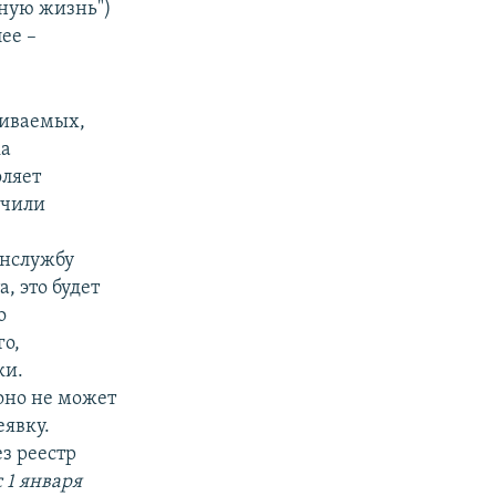
чную жизнь")
ее –
киваемых,
ка
оляет
учили
анслужбу
, это будет
о
го,
ки.
оно не может
еявку.
з реестр
 1 января