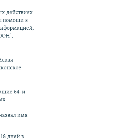
вых действиях
ил помощи в
 информацией,
ООН", –
йская
лконское
жащие 64-й
ых
назвал имя
18 дней в