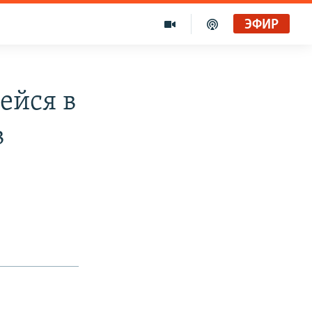
ЭФИР
ейся в
в