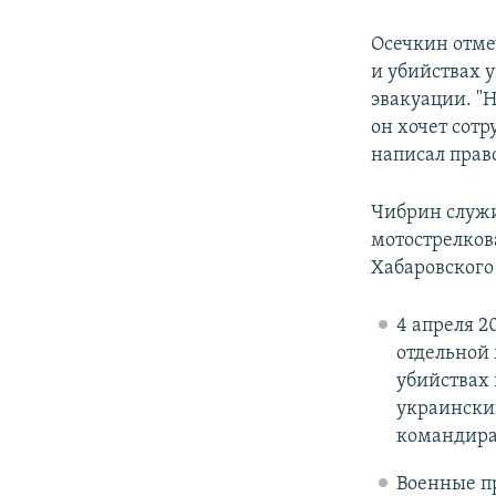
Осечкин отмеч
и убийствах у
эвакуации. "
он хочет сот
написал прав
Чибрин служи
мотострелков
Хабаровского
4 апреля 2
отдельной
убийствах 
украински
командира
Военные пр