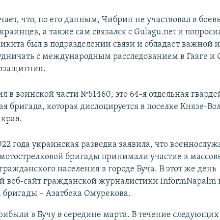
ает, что, по его данным, Чибрин не участвовал в бое
краинцев, а также сам связался с Gulagu.net и попрос
Никита был в подразделении связи и обладает важной
рудничать с международным расследованием в Гааге и 
озащитник.
л в воинской части №51460, это 64-я отдельная гварде
ая бригада, которая дислоцируется в поселке Князе-Во
 края.
022 года украинская разведка заявила, что военнослу
 мотострелковой бригады принимали участие в массов
гражданского населения в городе Буча. В этот же день
й веб-сайт гражданской журналистики InformNapalm 
 бригады – Азатбека Омурекова.
ибыли в Бучу в середине марта. В течение следующих 