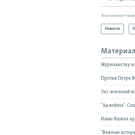
Этот контент такж
Новости
Г
Материал
Журналистку из
Против Петра Ве
Экс-военный из
"Ад войны". Со
Илью Яшина аре
"Важные истори