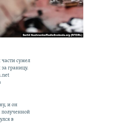
 части сумел
 за границу.
.net
в
у, и он
я полученной
улся в