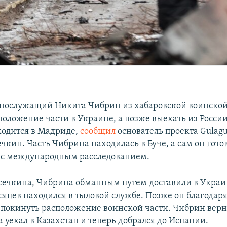
ослужащий Никита Чибрин из хабаровской воинской
оложение части в Украине, а позже выехать из России
ходится в Мадриде,
сообщил
основатель проекта Gulagu
кин. Часть Чибрина находилась в Буче, а сам он гото
 с международным расследованием.
ечкина, Чибрина обманным путем доставили в Украин
сяцев находился в тыловой службе. Позже он благодар
 покинуть расположение воинской части. Чибрин верн
а уехал в Казахстан и теперь добрался до Испании.