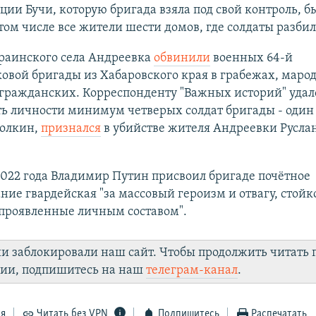
ции Бучи, которую бригада взяла под свой контроль, бы
 том числе все жители шести домов, где солдаты разбил
раинского села Андреевка
обвинили
военных 64-й
овой бригады из Хабаровского края в грабежах, марод
 гражданских. Корреспонденту "Важных историй" удал
ь личности минимум четверых солдат бригады - один 
олкин,
признался
в убийстве жителя Андреевки Русла
2022 года Владимир Путин присвоил бригаде почётное
ие гвардейская "за массовый героизм и отвагу, стойк
 проявленные личным составом".
ии заблокировали наш сайт. Чтобы продолжить читать
лии, подпишитесь на наш
телеграм-канал
.
ся
Читать без VPN
Подпишитесь
Распечатать