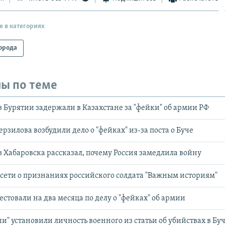
е в категориях
орода
ы по теме
 Бурятии задержали в Казахстане за "фейки" об армии РФ
рзилова возбудили дело о "фейках" из-за поста о Буче
 Хабаровска рассказал, почему Россия замедлила войну
цсети о признаниях российского солдата "Важным историям"
стовали на два месяца по делу о "фейках" об армии
и" установили личность военного из статьи об убийствах в Бу