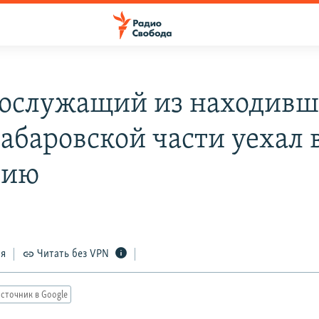
ослужащий из находивш
хабаровской части уехал 
нию
ся
Читать без VPN
сточник в Google