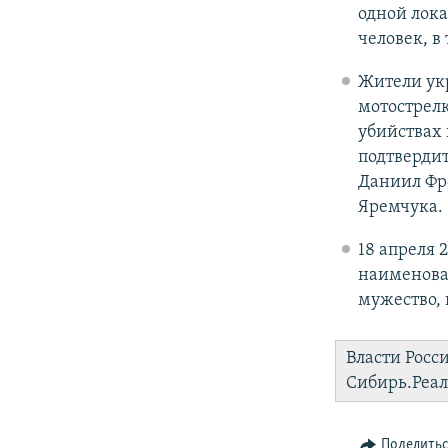
одной лока
человек, в
Жители ук
мотострелк
убийствах
подтвердит
Даниил Фр
Яремчука.
18 апреля 
наименован
мужество,
Власти Росс
Сибирь.Реа
Поделить