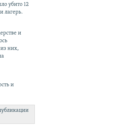
ло убито 12
и лагерь.
ерстве и
ось
из них,
на
ость и
 публикации