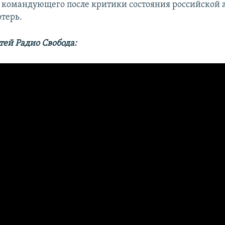
 командующего после критики состояния российской 
терь.
тей Радио Свобода: