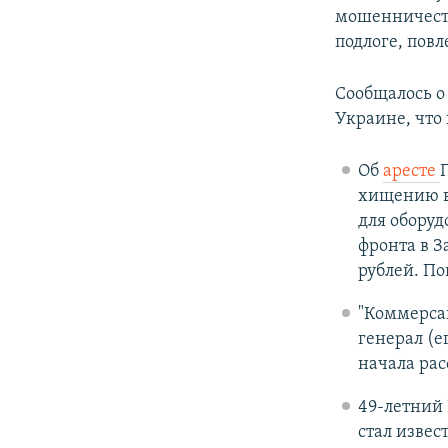
мошенничеств
подлоге, пов
Сообщалось о
Украине, что
Об
аресте
хищению в 
для обору
фронта в З
рублей. По
"Коммерса
генерал (е
начала рас
49-летний
стал извес