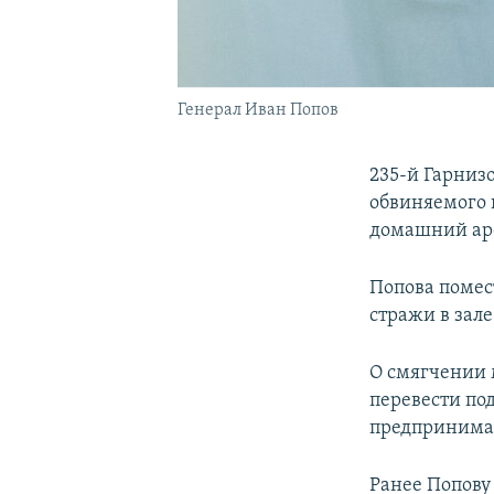
Генерал Иван Попов
235-й Гарниз
обвиняемого 
домашний аре
Попова помест
стражи в зале
О смягчении 
перевести по
предпринимат
Ранее Попов