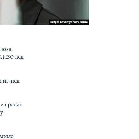
пова,
 СИЗО под
и из-под
е просит
лу
омимо