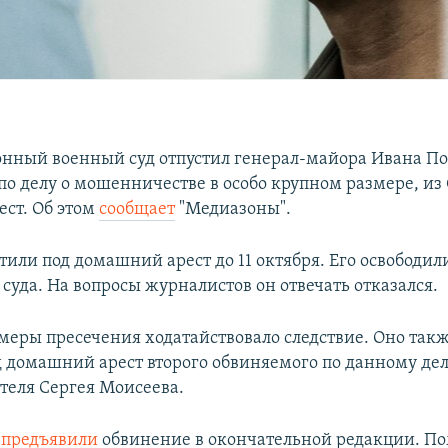
онный военный суд отпустил генерал-майора Ивана По
по делу о мошенничестве в особо крупном размере, из
ст. Об этом
сообщает
"Медиазоны".
или под домашний арест до 11 октября. Его освободил
 суда. На вопросы журналистов он отвечать отказался.
меры пресечения ходатайствовало следствие. Оно такж
д домашний арест второго обвиняемого по данному де
еля Сергея Моисеева.
у
предъявили
обвинение в окончательной редакции. П