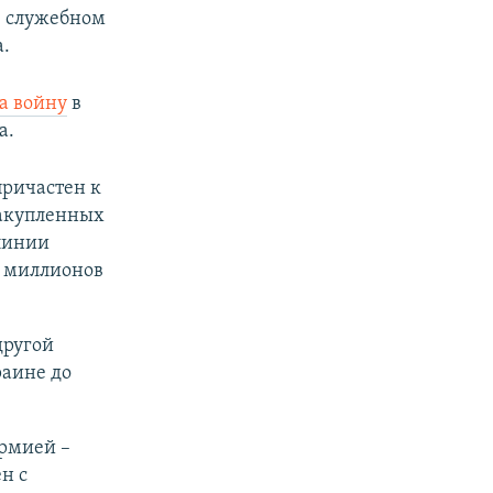
в служебном
а.
а войну
в
а.
причастен к
закупленных
линии
0 миллионов
другой
раине до
рмией –
н с