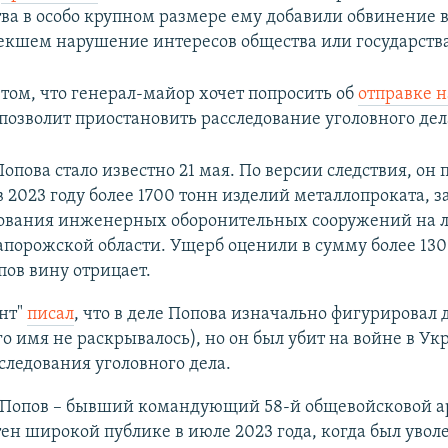
а в особо крупном размере ему добавили обвинение 
лекшем нарушение интересов общества или государств
 том, что генерал-майор хочет попросить об
отправке н
 позволит приостановить расследование уголовного дел
Попова стало известно 21 мая. По версии следствия, он 
2023 году более 1700 тонн изделий металлопроката, 
дования инженерных оборонительных сооружений на 
апорожской области. Ущерб оценили в сумму более 13
пов вину отрицает.
нт"
писал
, что в деле Попова изначально фигурировал 
го имя не раскрывалось), но он был убит на войне в Ук
следования уголовного дела.
 Попов – бывший командующий 58-й общевойсковой а
тен широкой публике в июле 2023 года, когда был уволе