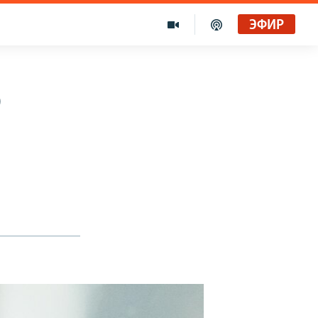
ЭФИР
О