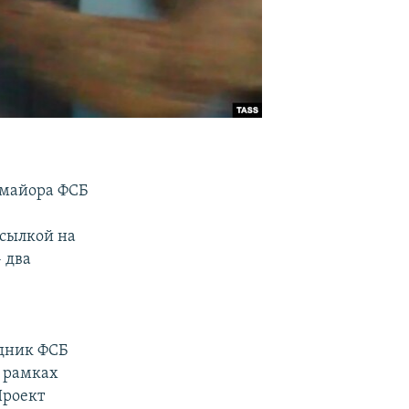
-майора ФСБ
ссылкой на
 два
удник ФСБ
в рамках
Проект