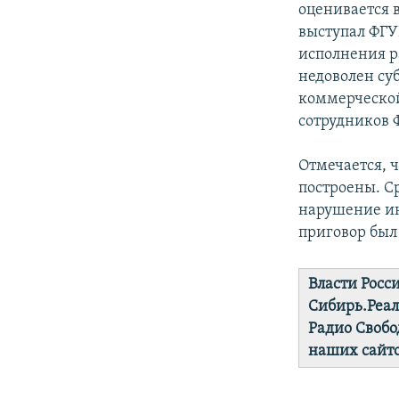
оценивается 
выступал ФГУ
исполнения р
недоволен су
коммерческой
сотрудников 
Отмечается, 
построены. С
нарушение ин
приговор был
Власти Росс
Сибирь.Реа
Радио Свобо
наших сайто