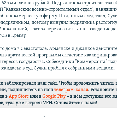
в 685 миллионов рублей. Подрядчиком строительства о
П "Кавказский военно-строительный отдел", нанявший
абот коммерческую фирму. По данным следствия, Сул
бподрядчиком, поэтому вынудил подрядчика расторгну
 компанией, а затем переключиться на возведение до
ФСБ в Крыму.
что дома в Севастополе, Армянске и Джанкое действит
рыв арктической программы следствие квалифицирова
тересов государства. Собеседники "Коммерсанта" под
 ожидаем: в суд Сулин прибыл с собранными вещами.
ии заблокировали наш сайт. Чтобы продолжить читать
лии, подпишитесь на наш
телеграм-канал
. Установите
да в
App Store
или в
Google Play
– в нём доступны все 
в, туда уже встроен VPN. Оставайтесь с нами!