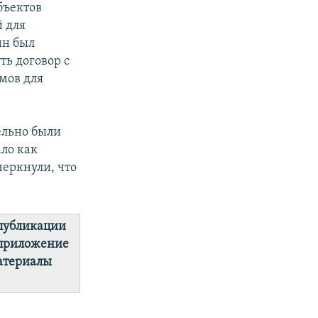
бъектов
 для
ин был
ть договор с
мов для
ельно были
ло как
черкнули, что
 публикации
 приложение
материалы