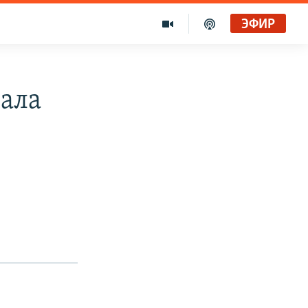
ЭФИР
ала