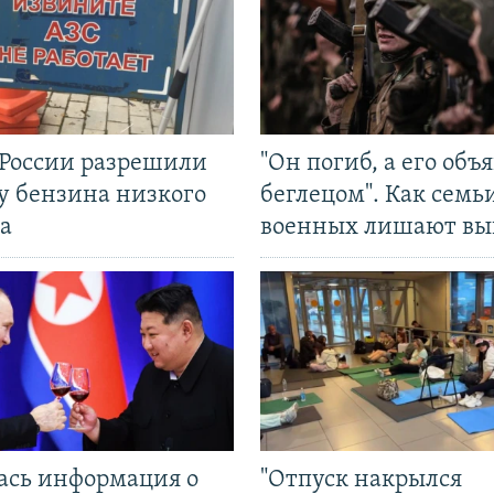
 России разрешили
"Он погиб, а его объ
у бензина низкого
беглецом". Как семь
а
военных лишают вы
ась информация о
"Отпуск накрылся