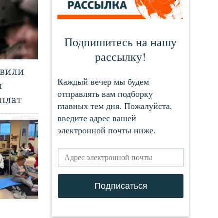
явили
и
плат