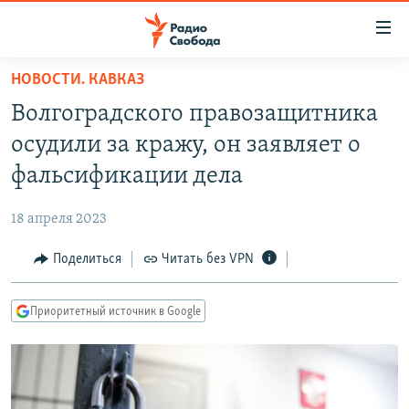
Ссылки
для
упрощенного
НОВОСТИ. КАВКАЗ
ПРОГРАММЫ
доступа
Волгоградского правозащитника
ПОДКАСТЫ
Вернуться
осудили за кражу, он заявляет о
к
АВТОРСКИЕ ПРОЕКТЫ
фальсификации дела
основному
ЦИТАТЫ СВОБОДЫ
содержанию
18 апреля 2023
Вернутся
МНЕНИЯ
к
Поделиться
Читать без VPN
КУЛЬТУРА
главной
навигации
IDEL.РЕАЛИИ
Приоритетный источник в Google
Вернутся
КАВКАЗ.РЕАЛИИ
к
СЕВЕР.РЕАЛИИ
поиску
СИБИРЬ.РЕАЛИИ