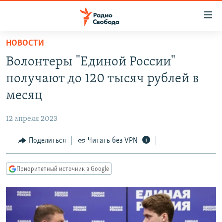
Ссылки
для
упрощенного
НОВОСТИ
ПРОГРАММЫ
доступа
Волонтеры "Единой России"
ПОДКАСТЫ
Вернуться
получают до 120 тысяч рублей в
к
АВТОРСКИЕ ПРОЕКТЫ
месяц
основному
ЦИТАТЫ СВОБОДЫ
содержанию
12 апреля 2023
Вернутся
МНЕНИЯ
к
Поделиться
Читать без VPN
КУЛЬТУРА
главной
навигации
IDEL.РЕАЛИИ
Приоритетный источник в Google
Вернутся
КАВКАЗ.РЕАЛИИ
к
СЕВЕР.РЕАЛИИ
поиску
СИБИРЬ.РЕАЛИИ