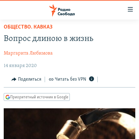
Ссылки
для
упрощенного
ОБЩЕСТВО. КАВКАЗ
ПРОГРАММЫ
доступа
Вопрос длиною в жизнь
ПОДКАСТЫ
Вернуться
к
Маргарита Любимова
АВТОРСКИЕ ПРОЕКТЫ
основному
14 января 2020
ЦИТАТЫ СВОБОДЫ
содержанию
Вернутся
МНЕНИЯ
Поделиться
Читать без VPN
к
КУЛЬТУРА
главной
Приоритетный источник в Google
навигации
IDEL.РЕАЛИИ
Вернутся
КАВКАЗ.РЕАЛИИ
к
СЕВЕР.РЕАЛИИ
поиску
СИБИРЬ.РЕАЛИИ