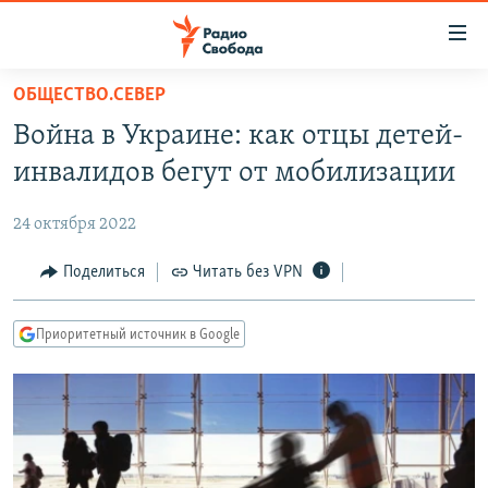
Ссылки
для
упрощенного
ОБЩЕСТВО.СЕВЕР
ПРОГРАММЫ
доступа
Война в Украине: как отцы детей-
ПОДКАСТЫ
Вернуться
инвалидов бегут от мобилизации
к
АВТОРСКИЕ ПРОЕКТЫ
основному
24 октября 2022
ЦИТАТЫ СВОБОДЫ
содержанию
Вернутся
МНЕНИЯ
Поделиться
Читать без VPN
к
КУЛЬТУРА
главной
Приоритетный источник в Google
навигации
IDEL.РЕАЛИИ
Вернутся
КАВКАЗ.РЕАЛИИ
к
СЕВЕР.РЕАЛИИ
поиску
СИБИРЬ.РЕАЛИИ