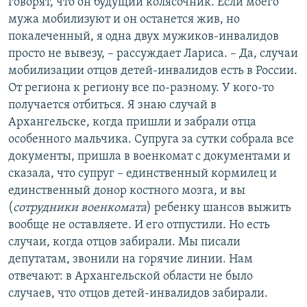
говорят, что он будущий колясочник. Если моего
мужа мобилизуют и он останется жив, но
покалеченный, я одна двух мужиков-инвалидов
просто не вывезу, – рассуждает Лариса. – Да, случаи
мобилизации отцов детей-инвалидов есть в России.
От региона к региону все по-разному. У кого-то
получается отбиться. Я знаю случай в
Архангельске, когда пришли и забрали отца
особенного мальчика. Супруга за сутки собрала все
документы, пришла в военкомат с документами и
сказала, что супруг – единственный кормилец и
единственный донор костного мозга, и вы
(
сотрудники
военкомата
) ребенку шансов выжить
вообще не оставляете. И его отпустили. Но есть
случаи, когда отцов забирали. Мы писали
депутатам, звонили на горячие линии. Нам
отвечают: в Архангельской области не было
случаев, что отцов детей-инвалидов забирали.