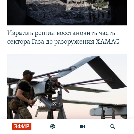
Израиль решил восстановить часть
сектора Газа до разоружения ХАМАС
ЭФИР
При атаке беспилотников на Белгород