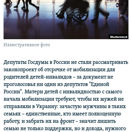
РАСПИСАНИЕ ВЕЩАНИЯ
ПОДПИШИТЕСЬ НА РАССЫЛКУ
СОЦИАЛЬНЫЕ СЕТИ
Иллюстративное фото
Депутаты Госдумы в России не стали рассматривать
законопроект об отсрочке от мобилизации для
Все сайты РСЕ/РС
родителей детей-инвалидов – за документ не
проголосовал ни один из депутатов "Единой
России". Матери детей с инвалидностью с самого
начала мобилизации требуют, чтобы их мужей не
отправляли в Украину: зачастую мужчины в таких
семьях – единственные, кто имеет полноценную
работу, и забрать их на фронт – значит лишить
семью не только поддержки, но и дохода, нужного