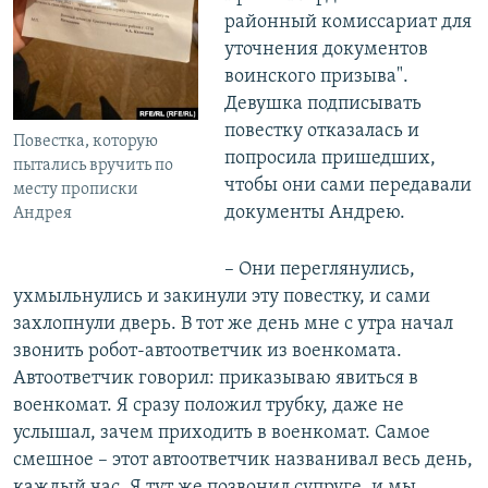
районный комиссариат для
уточнения документов
воинского призыва".
Девушка подписывать
повестку отказалась и
Повестка, которую
попросила пришедших,
пытались вручить по
чтобы они сами передавали
месту прописки
документы Андрею.
Андрея
– Они переглянулись,
ухмыльнулись и закинули эту повестку, и сами
захлопнули дверь. В тот же день мне с утра начал
звонить робот-автоответчик из военкомата.
Автоответчик говорил: приказываю явиться в
военкомат. Я сразу положил трубку, даже не
услышал, зачем приходить в военкомат. Самое
смешное – этот автоответчик названивал весь день,
каждый час. Я тут же позвонил супруге, и мы