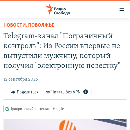
Ссылки
для
упрощенного
НОВОСТИ. ПОВОЛЖЬЕ
ПРОГРАММЫ
доступа
Telegram-канал "Пограничный
ПОДКАСТЫ
Вернуться
контроль": Из России впервые не
к
АВТОРСКИЕ ПРОЕКТЫ
выпустили мужчину, который
основному
ЦИТАТЫ СВОБОДЫ
содержанию
получил "электронную повестку"
Вернутся
МНЕНИЯ
к
12 сентября 2025
КУЛЬТУРА
главной
Поделиться
Читать без VPN
навигации
IDEL.РЕАЛИИ
Вернутся
КАВКАЗ.РЕАЛИИ
к
Приоритетный источник в Google
СЕВЕР.РЕАЛИИ
поиску
СИБИРЬ.РЕАЛИИ