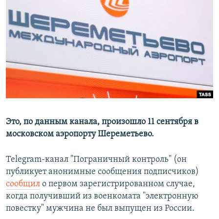
РАСПИСАНИЕ ВЕЩАНИЯ
ПОДПИШИТЕСЬ НА РАССЫЛКУ
СОЦИАЛЬНЫЕ СЕТИ
Все сайты РСЕ/РС
Это, по данным канала, произошло 11 сентября в
московском аэропорту Шереметьево.
Telegram-канал "Пограничный контроль" (он
публикует анонимные сообщения подписчиков)
сообщил
о первом зарегистрированном случае,
когда получивший из военкомата "электронную
повестку" мужчина не был выпущен из России.