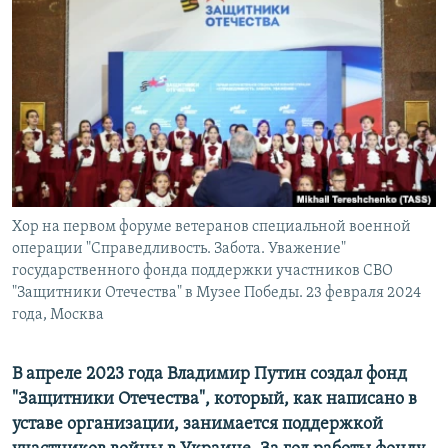
РАСПИСАНИЕ ВЕЩАНИЯ
ПОДПИШИТЕСЬ НА РАССЫЛКУ
СОЦИАЛЬНЫЕ СЕТИ
Хор на первом форуме ветеранов специальной военной
Все сайты РСЕ/РС
операции "Справедливость. Забота. Уважение"
государственного фонда поддержки участников СВО
"Защитники Отечества" в Музее Победы. 23 февраля 2024
года, Москва
В апреле 2023 года Владимир Путин создал фонд
"Защитники Отечества", который, как написано в
уставе организации, занимается поддержкой