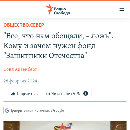
Ссылки
для
упрощенного
ОБЩЕСТВО.СЕВЕР
ПРОГРАММЫ
доступа
"Все, что нам обещали, – ложь".
ПОДКАСТЫ
Вернуться
Кому и зачем нужен фонд
к
АВТОРСКИЕ ПРОЕКТЫ
"Защитники Отечества"
основному
ЦИТАТЫ СВОБОДЫ
содержанию
Соня Айзенберг
Вернутся
МНЕНИЯ
к
28 февраля 2024
КУЛЬТУРА
главной
навигации
IDEL.РЕАЛИИ
Поделиться
Читать без VPN
Вернутся
КАВКАЗ.РЕАЛИИ
к
Приоритетный источник в Google
СЕВЕР.РЕАЛИИ
поиску
СИБИРЬ.РЕАЛИИ