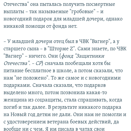
Отечества" она пыталась получить посмертные
выплаты – так называемые "гробовые" – и
новогодний подарок для младшей дочери, однако
никакой помощи от фонда нет.
– У младшей дочери отец был в ЧВК "Вагнер", а у
старшего сына – в "Шторме Z". Сами знаете, по ЧВК
"Вагнер" – ничего. Они (
фонд "Защитники
Отечества".
– СР
) сначала пообещали хотя бы
питание бесплатное в школе, а потом сказали, что
нам "не положено". То же самое и с новогодними
подарками. Сначала сказали, что подарков
выделено много, потом позвонила какая-то
женщина из соцзащиты, стала спрашивать, когда
погиб и так далее. В результате никакого подарка
на Новый год детям не дали. Они нам не помогли и
с удостоверением ветерана боевых действий, да
вообще ни с чем. Я им писала в чатах свои