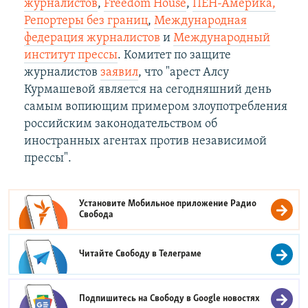
журналистов
,
Freedom House
,
ПЕН-Америка,
Репортеры без границ
,
Международная
федерация журналистов
и
Международный
институт прессы
. Комитет по защите
журналистов
заявил
, что "арест Алсу
Курмашевой является на сегодняшний день
самым вопиющим примером злоупотребления
российским законодательством об
иностранных агентах против независимой
прессы".
Установите Мобильное приложение
Радио
Свобода
Читайте Свободу в
Телеграме
Подпишитесь на Свободу в
Google новостях