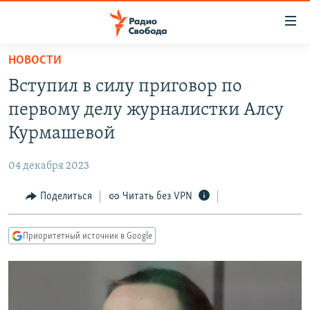
Ссылки
для
упрощенного
НОВОСТИ
ПРОГРАММЫ
доступа
Вступил в силу приговор по
ПОДКАСТЫ
Вернуться
первому делу журналистки Алсу
к
АВТОРСКИЕ ПРОЕКТЫ
Курмашевой
основному
ЦИТАТЫ СВОБОДЫ
содержанию
04 декабря 2023
Вернутся
МНЕНИЯ
к
Поделиться
Читать без VPN
КУЛЬТУРА
главной
навигации
IDEL.РЕАЛИИ
Приоритетный источник в Google
Вернутся
КАВКАЗ.РЕАЛИИ
к
СЕВЕР.РЕАЛИИ
поиску
СИБИРЬ.РЕАЛИИ